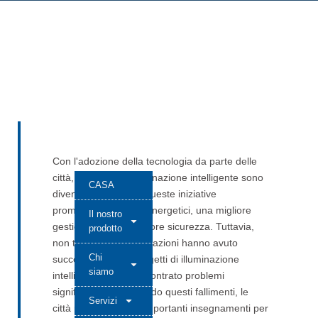
Con l'adozione della tecnologia da parte delle
città, i progetti di illuminazione intelligente sono
CASA
diventati essenziali. Queste iniziative
promettono risparmi energetici, una migliore
Il nostro
gestione e una maggiore sicurezza. Tuttavia,
prodotto
non tutte le implementazioni hanno avuto
Chi
successo. Diversi progetti di illuminazione
siamo
intelligente hanno riscontrato problemi
significativi. Esaminando questi fallimenti, le
Servizi
città possono trarre importanti insegnamenti per