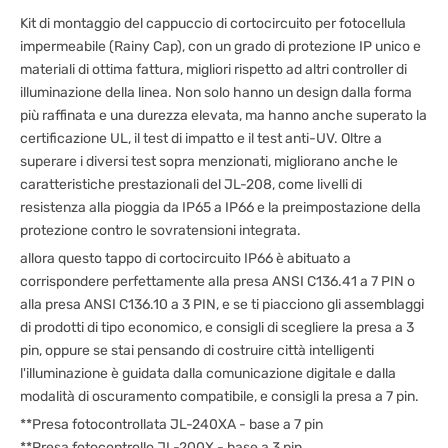
Kit di montaggio del cappuccio di cortocircuito per fotocellula
impermeabile (Rainy Cap), con un grado di protezione IP unico e
materiali di ottima fattura, migliori rispetto ad altri controller di
illuminazione della linea. Non solo hanno un design dalla forma
più raffinata e una durezza elevata, ma hanno anche superato la
certificazione UL, il test di impatto e il test anti-UV. Oltre a
superare i diversi test sopra menzionati, migliorano anche le
caratteristiche prestazionali del JL-208, come livelli di
resistenza alla pioggia da IP65 a IP66 e la preimpostazione della
protezione contro le sovratensioni integrata.
allora questo tappo di cortocircuito IP66 è abituato a
corrispondere perfettamente alla presa ANSI C136.41 a 7 PIN o
alla presa ANSI C136.10 a 3 PIN, e se ti piacciono gli assemblaggi
di prodotti di tipo economico, e consigli di scegliere la presa a 3
pin, oppure se stai pensando di costruire città intelligenti
l'illuminazione è guidata dalla comunicazione digitale e dalla
modalità di oscuramento compatibile, e consigli la presa a 7 pin.
**Presa fotocontrollata JL-240XA - base a 7 pin
**Presa fotocontrollo JL-200X - base a 3 pin