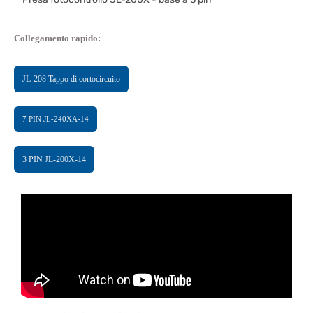
Collegamento rapido:
JL-208 Tappo di cortocircuito
7 PIN JL-240XA-14
3 PIN JL-200X-14