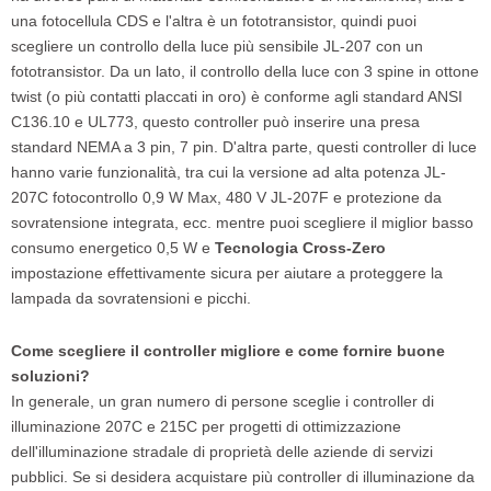
una fotocellula CDS e l'altra è un fototransistor, quindi puoi
scegliere un controllo della luce più sensibile JL-207 con un
fototransistor. Da un lato, il controllo della luce con 3 spine in ottone
twist (o più contatti placcati in oro) è conforme agli standard ANSI
C136.10 e UL773, questo controller può inserire una presa
standard NEMA a 3 pin, 7 pin. D'altra parte, questi controller di luce
hanno varie funzionalità, tra cui la versione ad alta potenza JL-
207C fotocontrollo 0,9 W Max, 480 V JL-207F e protezione da
sovratensione integrata, ecc. mentre puoi scegliere il miglior basso
consumo energetico 0,5 W e
Tecnologia Cross-Zero
impostazione effettivamente sicura per aiutare a proteggere la
lampada da sovratensioni e picchi.
Come scegliere il controller migliore e come fornire buone
soluzioni?
In generale, un gran numero di persone sceglie i controller di
illuminazione 207C e 215C per progetti di ottimizzazione
dell'illuminazione stradale di proprietà delle aziende di servizi
pubblici. Se si desidera acquistare più controller di illuminazione da