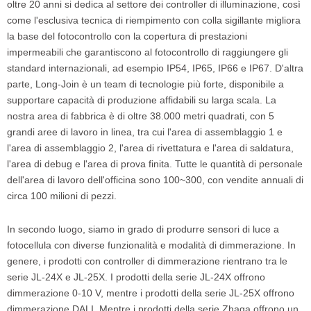
oltre 20 anni si dedica al settore dei controller di illuminazione, così
come l'esclusiva tecnica di riempimento con colla sigillante migliora
la base del fotocontrollo con la copertura di prestazioni
impermeabili che garantiscono al fotocontrollo di raggiungere gli
standard internazionali, ad esempio IP54, IP65, IP66 e IP67. D'altra
parte, Long-Join è un team di tecnologie più forte, disponibile a
supportare capacità di produzione affidabili su larga scala. La
nostra area di fabbrica è di oltre 38.000 metri quadrati, con 5
grandi aree di lavoro in linea, tra cui l'area di assemblaggio 1 e
l'area di assemblaggio 2, l'area di rivettatura e l'area di saldatura,
l'area di debug e l'area di prova finita. Tutte le quantità di personale
dell'area di lavoro dell'officina sono 100~300, con vendite annuali di
circa 100 milioni di pezzi.
In secondo luogo, siamo in grado di produrre sensori di luce a
fotocellula con diverse funzionalità e modalità di dimmerazione. In
genere, i prodotti con controller di dimmerazione rientrano tra le
serie JL-24X e JL-25X. I prodotti della serie JL-24X offrono
dimmerazione 0-10 V, mentre i prodotti della serie JL-25X offrono
dimmerazione DALI. Mentre i prodotti della serie Zhaga offrono un