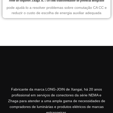
Série de soquetes Zhaga JL-710 com transformador de potência integrado
pode ajudá-lo a resolver problemas sobre comutação CA CC e
reduzir o custo de escolha de energia auxiliar adequada
Fabricante da marca LONG-JOIN de Xangai, há 20 anos
profissional em serviços de conectores da série NEMA e
Zhaga para atender a uma ampla gama de necessidades de
compradores de luminárias e produtos elétricos de marcas
estrangeiras.