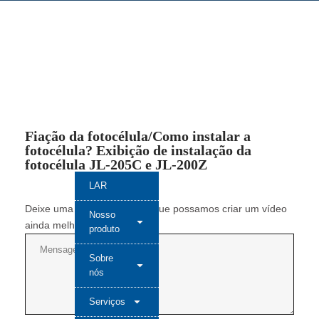
Fiação da fotocélula/Como instalar a
fotocélula? Exibição de instalação da
fotocélula JL-205C e JL-200Z
LAR
Deixe uma mensagem para que possamos criar um vídeo
Nosso
ainda melhor na próxima vez.
produto
Sobre
nós
Serviços