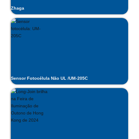
Zhaga
Sensor Fotocélula Não UL /UM-205C