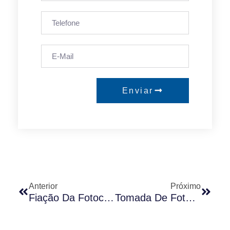
Enviar
Anterior
Próximo
Fiação Da Fotocélula/Como Instalar A Fotocélula? Exibição De Instalação Da Fotocélula JL-205C E JL-200Z
Tomada De Fotocontrole Com Trava Giratória NEMA 5 PIN