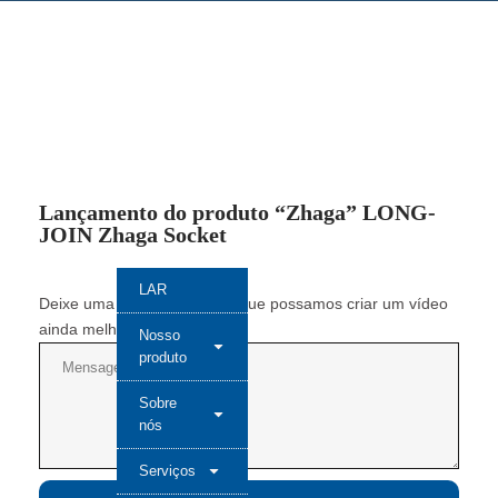
Lançamento do produto “Zhaga” LONG-
JOIN Zhaga Socket
LAR
Deixe uma mensagem para que possamos criar um vídeo
ainda melhor na próxima vez.
Nosso
produto
Sobre
nós
Serviços