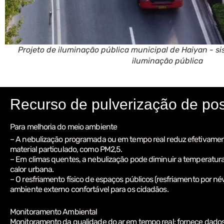
Projeto de iluminação pública municipal de Haiyan - s
iluminação pública
Recurso de pulverização de pos
Para melhoria do meio ambiente
– A nebulização programada ou em tempo real reduz efetivamente
material particulado, como PM2,5.
– Em climas quentes, a nebulização pode diminuir a temperatura 
calor urbana.
– O resfriamento físico de espaços públicos (resfriamento por n
ambiente externo confortável para os cidadãos.
Monitoramento Ambiental
Monitoramento da qualidade do ar em tempo real: fornece dados 