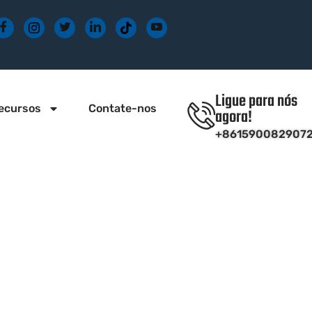
Ligue para nós
ecursos
Contate-nos
agora!
+861590082907
para
de luz