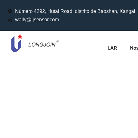
Número 4292, Hutai Road, distrito de Baoshan, Xangai
wally@ljsensor.com
LAR
No
Sistema de
gerenciame