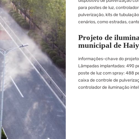
dispositivo de pulverização co
para postes de luz, controlado
pulverização, kits de tubulaçã
cenários, como estradas, cante
Projeto de ilumina
municipal de Hai
informações-chave do projeto
Lâmpadas implantadas: 490 p
poste de luz com spray: 488 p
caixa de controle de pulveriza
controlador de iluminação inte