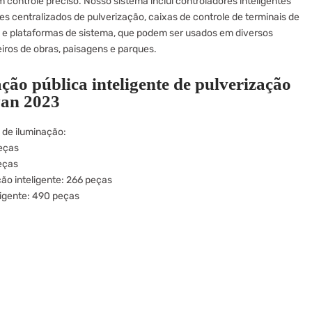
m controle preciso. Nosso sistema inclui controladores inteligentes
res centralizados de pulverização, caixas de controle de terminais de
o e plataformas de sistema, que podem ser usados em diversos
iros de obras, paisagens e parques.
ção pública inteligente de pulverização
yan 2023
 de iluminação:
eças
eças
ção inteligente: 266 peças
ligente: 490 peças