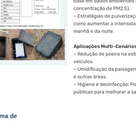
base em dados ambientais 
concentração de PM2,5).
– Estratégias de pulverizaç
como aumentar a intensidad
manhã e da noite.
Aplicações Multi-Cenário
– Redução de poeira na est
veículos.
– Umidificação da paisagem
e outras áreas.
– Higiene e desinfecção: P
públicas para melhorar a s
ema de