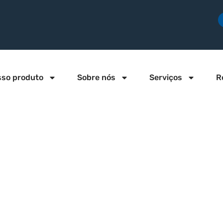
sso produto
Sobre nós
Serviços
R
 pulverização 
nto de postes 