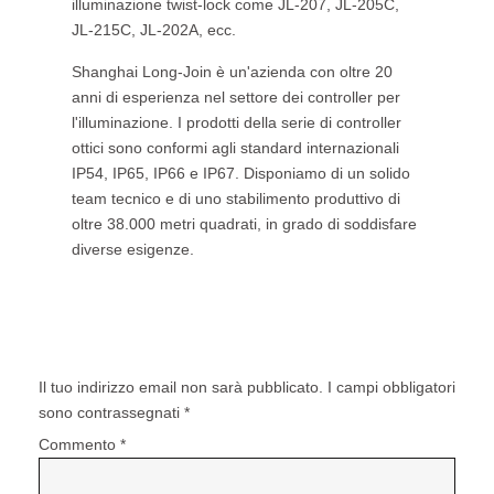
illuminazione twist-lock come JL-207, JL-205C,
JL-215C, JL-202A, ecc.
Shanghai Long-Join è un'azienda con oltre 20
anni di esperienza nel settore dei controller per
l'illuminazione. I prodotti della serie di controller
ottici sono conformi agli standard internazionali
IP54, IP65, IP66 e IP67. Disponiamo di un solido
team tecnico e di uno stabilimento produttivo di
oltre 38.000 metri quadrati, in grado di soddisfare
diverse esigenze.
Lascia un commento
Il tuo indirizzo email non sarà pubblicato.
I campi obbligatori
sono contrassegnati
*
Commento
*