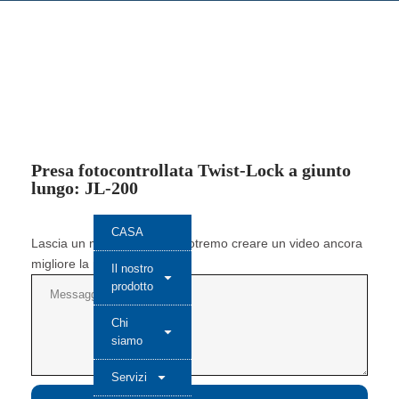
Presa fotocontrollata Twist-Lock a giunto
lungo: JL-200
CASA
Lascia un messaggio così potremo creare un video ancora
migliore la prossima volta.
Il nostro
prodotto
Chi
siamo
Servizi