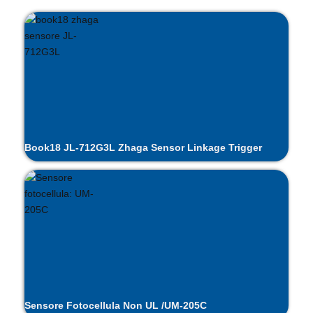
Book18 JL-712G3L Zhaga Sensor Linkage Trigger
Sensore Fotocellula Non UL /UM-205C