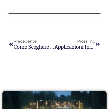
Precedente
Prossimo
Come Scegliere I Prodotti Fotocontrollori Giusti Per Il Mercato Sudamericano: Un'analisi Completa E Una Guida Strategica
Applicazioni Innovative Della Tecnologia Di Compensazione Del Decadimento Della Luce: Integrazione Del Settore Dell'illuminazione Per Esterni Con Le Fotocellule Del Marchio Longjoin