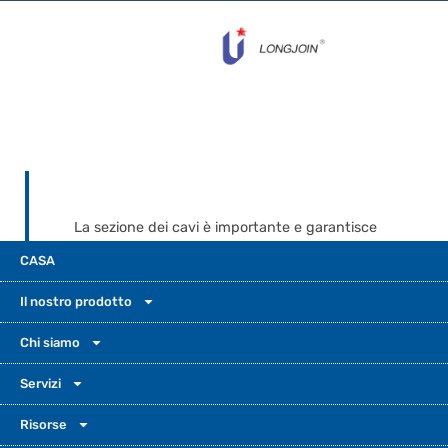
La sezione dei cavi è importante e garantisce
sicurezza ed efficienza. Un cablaggio
CASA
corretto previene surriscaldamenti e guasti.
L'illuminazione esterna richiede materiali di
Il nostro prodotto
alta qualità. Un cablaggio sicuro prolunga la
durata del fotocontrollo. Il controllo
Chi siamo
dell'illuminazione dipende da una corretta
Servizi
installazione.
Risorse