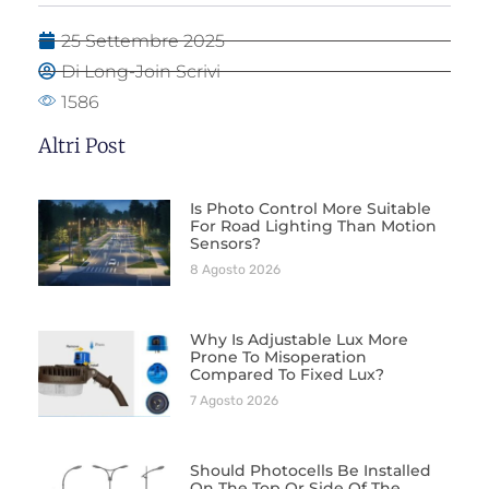
25 Settembre 2025
Di Long-Join Scrivi
1586
Altri Post
Is Photo Control More Suitable
For Road Lighting Than Motion
Sensors?
8 Agosto 2026
Why Is Adjustable Lux More
Prone To Misoperation
Compared To Fixed Lux?
7 Agosto 2026
Should Photocells Be Installed
On The Top Or Side Of The