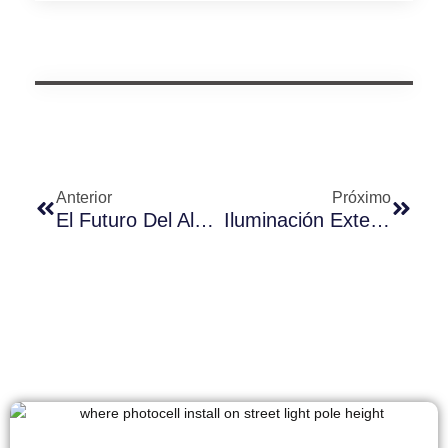
Anterior
Próximo
El Futuro Del Alumbrado Público Inteligente: Cómo Zhaga + D4i Está Revolucionando Los Sistemas De Iluminación Exterior
Iluminación Exterior A Prueba De Futuro: Un Análisis Profundo De Los Dispositivos De Control Zhaga-D4i, La Integración DALI Y La Revolución Del Zócalo Z10