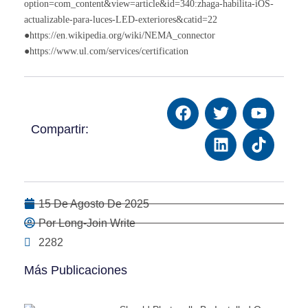
option=com_content&view=article&id=340:zhaga-habilita-iOS-
actualizable-para-luces-LED-exteriores&catid=22
●https://en.wikipedia.org/wiki/NEMA_connector
●https://www.ul.com/services/certification
Compartir:
15 De Agosto De 2025
Por Long-Join Write
2282
Más Publicaciones