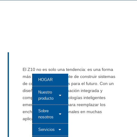
El Z10 no es solo una tendencia: es una forma
más inteligente y eficiente de construir sistemas
HOGAR
de control de fotocélulas para el futuro. Con un
diseño compacto, atenuación integrada y
Nuestro
compatibilidad con tecnologías inteligentes
producto
emergentes, está listo para reemplazar los
Sobre
enchufes NEMA tradicionales en muchas
nosotros
aplicaciones.
Servicios