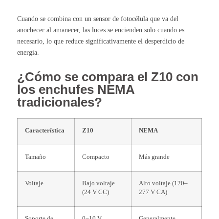
Cuando se combina con un sensor de fotocélula que va del
anochecer al amanecer, las luces se encienden solo cuando es
necesario, lo que reduce significativamente el desperdicio de
energía.
¿Cómo se compara el Z10 con
los enchufes NEMA
tradicionales?
Característica
Z10
NEMA
Tamaño
Compacto
Más grande
Voltaje
Bajo voltaje
Alto voltaje (120–
(24 V CC)
277 V CA)
Soporte de
0–10 V
Generalmente