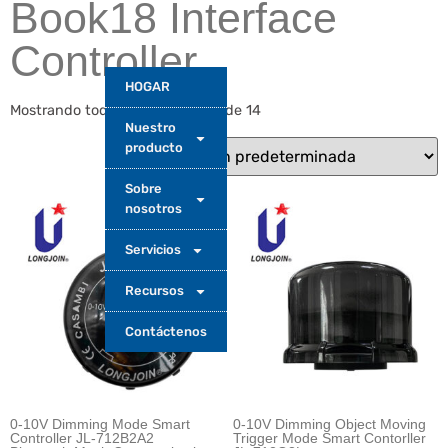
Book18 Interface
Controller
HOGAR
Mostrando todos los resultados de 14
Nuestro
producto
Sobre
nosotros
Servicios
Recursos
Contáctenos
0-10V Dimming Mode Smart
0-10V Dimming Object Moving
Controller JL-712B2A2
Trigger Mode Smart Contorller