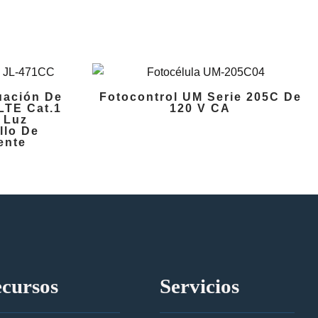
uación De
Fotocontrol UM Serie 205C De
LTE Cat.1
120 V CA
 Luz
llo De
ente
cursos
Servicios