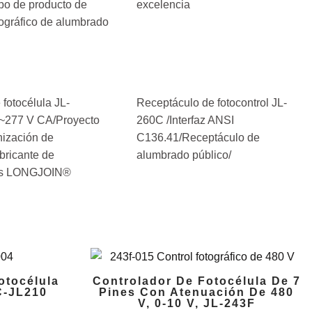
ipo de producto de
excelencia
tográfico de alumbrado
fotocélula JL-
Receptáculo de fotocontrol JL-
~277 V CA/Proyecto
260C /Interfaz ANSI
ización de
C136.41/Receptáculo de
bricante de
alumbrado público/
las LONGJOIN®
otocélula
Controlador De Fotocélula De 7
C-JL210
Pines Con Atenuación De 480
V, 0-10 V, JL-243F