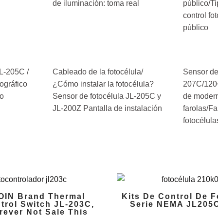
de iluminación: toma real
público/T
control fo
público
JL-205C /
Cableado de la fotocélula/
Sensor de 
tográfico
¿Cómo instalar la fotocélula?
207C/120
co
Sensor de fotocélula JL-205C y
de modern
JL-200Z Pantalla de instalación
farolas/Fa
fotocélu
IN Brand Thermal
Kits De Control De F
trol Switch JL-203C,
Serie NEMA JL205
rever Not Sale This