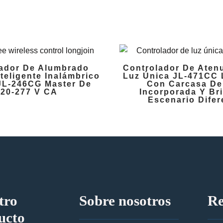
ador De Alumbrado
Controlador De Aten
nteligente Inalámbrico
Luz Única JL-471CC 
JL-246CG Master De
Con Carcasa De
120-277 V CA
Incorporada Y Bri
Escenario Difer
tro
Sobre nosotros
Re
ucto