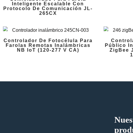
Inteligente Escalable Con
Protocolo De Comunicación JL-
265CX
Controlador De Fotocélula Para
Control
Farolas Remotas Inalámbricas
Público I
NB IoT (120-277 V CA)
ZigBee 
Nues
prod