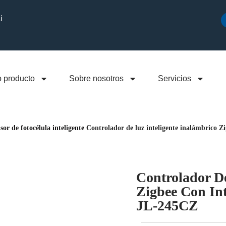
i
o producto
Sobre nosotros
Servicios
sor de fotocélula inteligente
Controlador de luz inteligente inalámbrico Zi
Controlador De
Zigbee Con Int
JL-245CZ