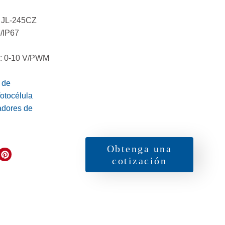
: JL-245CZ
5/IP67
n: 0-10 V/PWM
 de
otocélula
adores de
Obtenga una
cotización