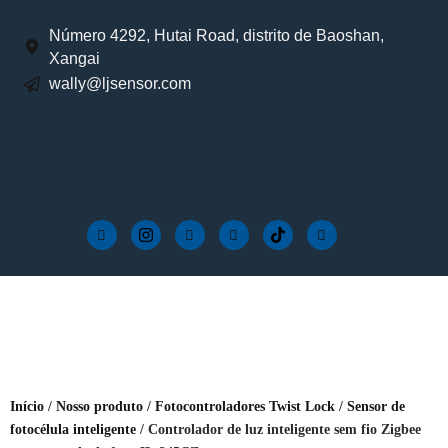
Número 4292, Hutai Road, distrito de Baoshan,
Xangai
wally@ljsensor.com
Início
/
Nosso produto
/
Fotocontroladores Twist Lock
/
Sensor de
fotocélula inteligente
/ Controlador de luz inteligente sem fio Zigbee