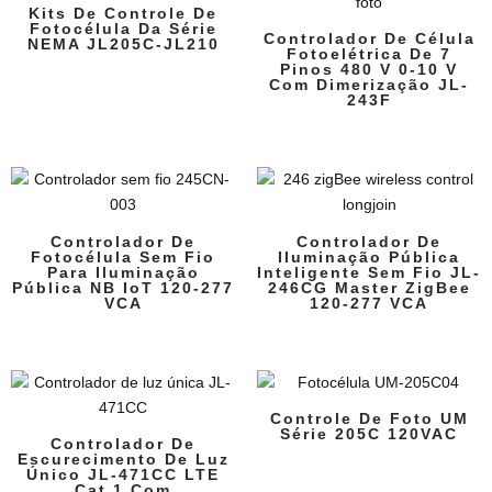
Kits De Controle De
Fotocélula Da Série
Controlador De Célula
NEMA JL205C-JL210
Fotoelétrica De 7
Pinos 480 V 0-10 V
Com Dimerização JL-
243F
Controlador De
Controlador De
Fotocélula Sem Fio
Iluminação Pública
Para Iluminação
Inteligente Sem Fio JL-
Pública NB IoT 120-277
246CG Master ZigBee
VCA
120-277 VCA
Controle De Foto UM
Série 205C 120VAC
Controlador De
Escurecimento De Luz
Único JL-471CC LTE
Cat.1 Com