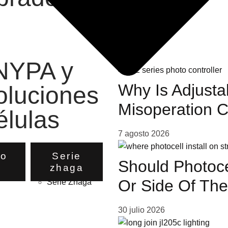
publi
 NYPA y
Why Is Adjusta
soluciones
Misoperation 
élulas
7 agosto 2026
ro
Serie
Should Photoce
o
zhaga
Or Side Of The
Serie Zhaga
30 julio 2026