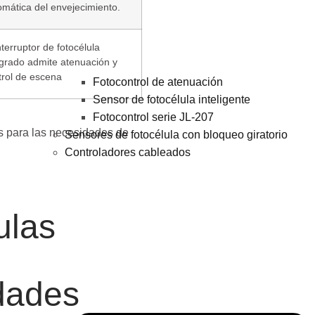
omática del envejecimiento.
nterruptor de fotocélula
egrado admite atenuación y
trol de escena
Fotocontrol de atenuación
Sensor de fotocélula inteligente
Fotocontrol serie JL-207
as para las necesidades de
Sensores de fotocélula con bloqueo giratorio
Controladores cableados
ulas
udades