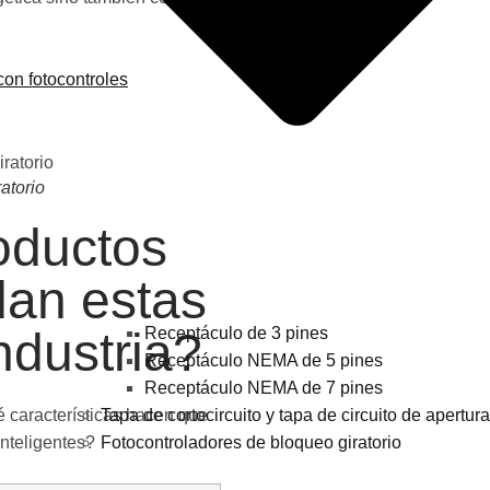
con fotocontroles
atorio
oductos
dan estas
ndustria?
Receptáculo de 3 pines
Receptáculo NEMA de 5 pines
Receptáculo NEMA de 7 pines
 características hacen que
Tapa de cortocircuito y tapa de circuito de apertura
inteligentes?
Fotocontroladores de bloqueo giratorio