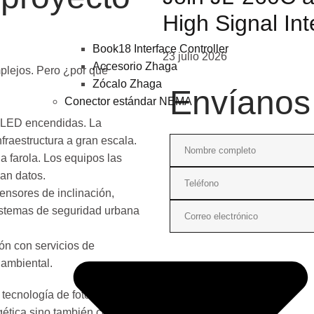
High Signal In
Book18 Interface Controller
23 julio 2026
Accesorio Zhaga
mplejos. Pero ¿por qué
Zócalo Zhaga
Envíanos
Conector estándar NEMA
 LED encendidas. La
nfraestructura a gran escala.
da farola. Los equipos las
an datos.
ensores de inclinación,
sistemas de seguridad urbana
ión con servicios de
 ambiental.
 tecnología de fotocélulas
gética sino también como