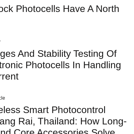
ock Photocells Have A North
ges And Stability Testing Of
tronic Photocells In Handling
rrent
less Smart Photocontrol
ang Rai, Thailand: How Long-
nd Core Accessories Solve