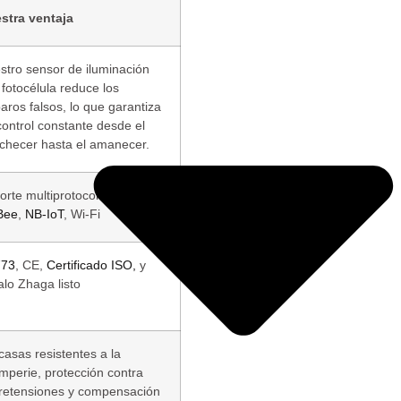
stra ventaja
stro sensor de iluminación
 fotocélula reduce los
aros falsos, lo que garantiza
control constante desde el
checer hasta el amanecer.
orte multiprotocolo: LoRa,
Bee
,
NB-IoT
, Wi-Fi
773
, CE,
Certificado ISO,
y
alo Zhaga listo
casas resistentes a la
emperie, protección contra
retensiones y compensación