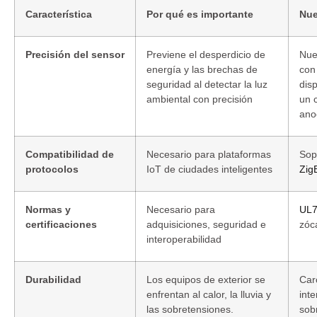
Característica
Por qué es importante
Nue
Precisión del sensor
Previene el desperdicio de
Nue
energía y las brechas de
con
seguridad al detectar la luz
disp
ambiental con precisión
un 
ano
Compatibilidad de
Necesario para plataformas
Sop
protocolos
IoT de ciudades inteligentes
Zig
Normas y
Necesario para
UL
certificaciones
adquisiciones, seguridad e
zóc
interoperabilidad
Durabilidad
Los equipos de exterior se
Car
enfrentan al calor, la lluvia y
int
las sobretensiones.
sob