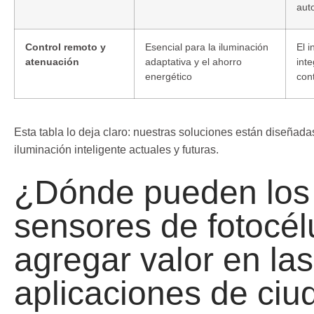
aut
Control remoto y
Esencial para la iluminación
El i
atenuación
adaptativa y el ahorro
int
energético
con
Esta tabla lo deja claro: nuestras soluciones están diseñad
iluminación inteligente actuales y futuras.
¿Dónde pueden los
sensores de fotocél
agregar valor en las
aplicaciones de ci