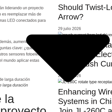
Should Twist-L
tán liderando un proyecto
n es reemplazar más de
Arrow?
temas LED conectados para
29 julio 2026
 además, aumenta la
Native Advanta
eguntas clave: ¿qué
Long-Join Elec
ros sensores fotoeléctricos
l mundo aplicar estas
LED Inrush Cu
24 julio 2026
e larga duración
Enhancing Wire
 la
Systems in Chi
 proyecto
Join JL-260C a