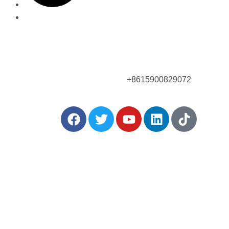
¡Llámanos ahora!
+8615900829072
rtir: