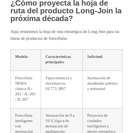
¿Cómo proyecta la hoja de
ruta del producto Long-Join la
próxima década?
Aquí resumimos la hoja de ruta estratégica de Long-Join para las
líneas de productos de fotocélulas.
Modelo
Características
Solicitud
principales
Fotocélula
Tipos térmicos y
Sustitución de
NEMA
electrónicos,
alumbrado público
clásica JL-
UL773, IP67
e industrial
202 / JL-205
/ JL-207
Fotocélula
Atenuación de 0 a
Proyectos de
inteligente
10 V, lógica de
ciudades
con
atenuación de
inteligentes y
atenuación
medianoche,
ahorro energético