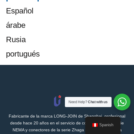
Español
árabe
Rusia
portugués
Need Help?
Chat with us
Fabricante de la marca LONG-JOIN de Shanghai, profesional
desde hace 20 años en el servicio de conectores de la serie
Spanish
NEMA y conectores de la serie Zhaga para satisfacer una