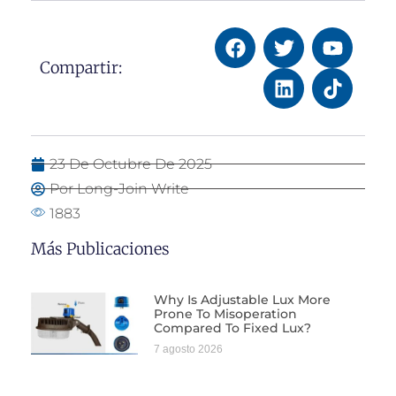
Compartir:
23 De Octubre De 2025
Por Long-Join Write
1883
Más Publicaciones
Why Is Adjustable Lux More
Prone To Misoperation
Compared To Fixed Lux?
7 agosto 2026