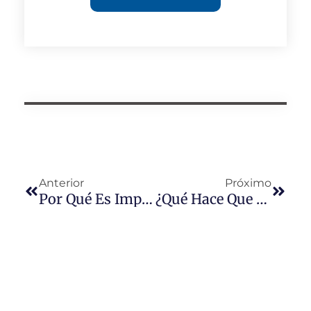
Anterior
Próximo
Por Qué Es Importante El Cableado Con Certificación UL En Los Fotocontroles: Garantía De Fiabilidad A Largo Plazo Y Cumplimiento Del Mercado Global
¿Qué Hace Que Los Fotocontroles Inteligentes Sean Realmente “inteligentes”?