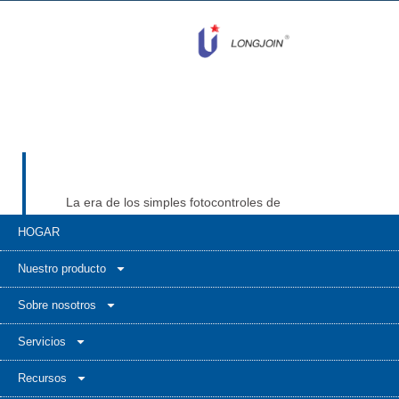
La era de los simples fotocontroles de
encendido y apagado está evolucionando hacia
HOGAR
una era donde la fotocélula es el primer paso
hacia la iluminación inteligente. Ya sea en
Nuestro producto
proyectos de modernización urbana,
infraestructura de iluminación solar o
Sobre nosotros
implementaciones integrales de ciudades
Servicios
inteligentes, la humilde fotocélula sigue siendo
la interfaz clave entre la luz natural y la
Recursos
infraestructura digital. En Long-Join, no solo