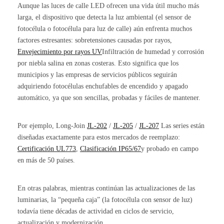
Aunque las luces de calle LED ofrecen una vida útil mucho más
larga, el dispositivo que detecta la luz ambiental (el sensor de
fotocélula o fotocélula para luz de calle) aún enfrenta muchos
factores estresantes: sobretensiones causadas por rayos,
Envejecimiento por rayos UV
Infiltración de humedad y corrosión
por niebla salina en zonas costeras. Esto significa que los
municipios y las empresas de servicios públicos seguirán
adquiriendo fotocélulas enchufables de encendido y apagado
automático, ya que son sencillas, probadas y fáciles de mantener.
Por ejemplo, Long-Join
JL-202
/
JL-205
/
JL-207
Las series están
diseñadas exactamente para estos mercados de reemplazo:
Certificación UL773
,
Clasificación IP65/67
y probado en campo
en más de 50 países.
En otras palabras, mientras continúan las actualizaciones de las
luminarias, la “pequeña caja” (la fotocélula con sensor de luz)
todavía tiene décadas de actividad en ciclos de servicio,
actualización y modernización.