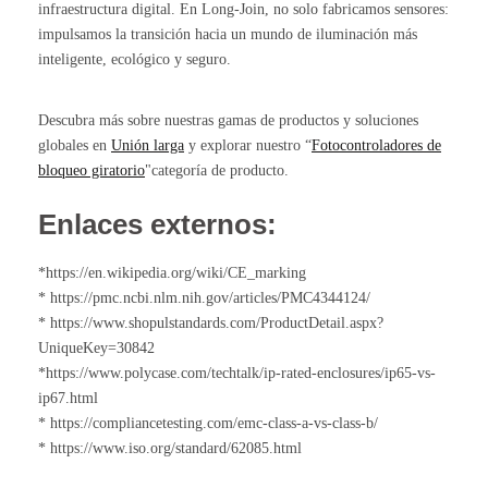
infraestructura digital. En Long-Join, no solo fabricamos sensores:
impulsamos la transición hacia un mundo de iluminación más
inteligente, ecológico y seguro.
Descubra más sobre nuestras gamas de productos y soluciones
globales en
Unión larga
y explorar nuestro “
Fotocontroladores de
bloqueo giratorio
"categoría de producto.
Enlaces externos:
*https://en.wikipedia.org/wiki/CE_marking
* https://pmc.ncbi.nlm.nih.gov/articles/PMC4344124/
* https://www.shopulstandards.com/ProductDetail.aspx?
UniqueKey=30842
*https://www.polycase.com/techtalk/ip-rated-enclosures/ip65-vs-
ip67.html
* https://compliancetesting.com/emc-class-a-vs-class-b/
* https://www.iso.org/standard/62085.html