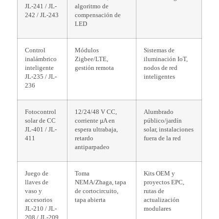
JL-241 / JL-
algoritmo de
242 / JL-243
compensación de
LED
Control
Módulos
Sistemas de
inalámbrico
Zigbee/LTE,
iluminación IoT,
inteligente
gestión remota
nodos de red
JL-235 / JL-
inteligentes
236
Fotocontrol
12/24/48 V CC,
Alumbrado
solar de CC
corriente µA en
público/jardín
JL-401 / JL-
espera ultrabaja,
solar, instalaciones
411
retardo
fuera de la red
antiparpadeo
Juego de
Toma
Kits OEM y
llaves de
NEMA/Zhaga, tapa
proyectos EPC,
vaso y
de cortocircuito,
rutas de
accesorios
tapa abierta
actualización
JL-210 / JL-
modulares
208 / JL-209