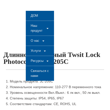
ДОМ
Наш
продукт
О нас
Услуги
Длинноконтактный Twsit Lock
Photocontrol JL-205C
Ресурсы
Связаться с
нами
1. Модель продукта: JL-205C
2. Номинальное напряжение: 110-277 В переменного тока
3. Уровень освещенности Вкл./Выкл.: 6 лк вкл.; 50 лк выкл.
4. Степень защиты: IP54, IP65, IP67
5. Соответствие стандартам: CE, ROHS, UL