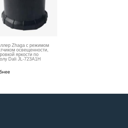
оллер Zhaga с режимом
атчиком освещенности,
ровкой яркости по
олу Dali JL-723A1H
бнее