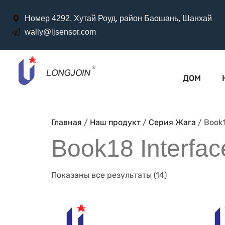
Номер 4292, Хутай Роуд, район Баошань, Шанхай
wally@ljsensor.com
ДОМ
Главная
/
Наш продукт
/
Серия Жага
/ Book1
Book18 Interfac
Показаны все результаты (14)