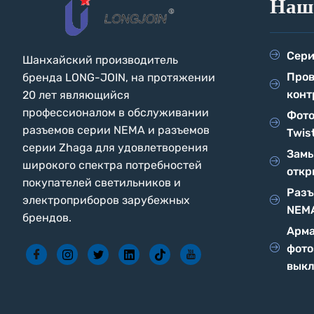
Наш
Сери
Шанхайский производитель
Про
бренда LONG-JOIN, на протяжении
конт
20 лет являющийся
профессионалом в обслуживании
Фото
разъемов серии NEMA и разъемов
Twis
серии Zhaga для удовлетворения
Замы
широкого спектра потребностей
откр
покупателей светильников и
Разъ
электроприборов зарубежных
NEM
брендов.
Арма
фото
выкл