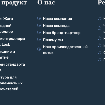
 продукт
О нас
Р
я Жага
Наша компания
водной
Наша команда
роллер
Наш бренд-партнер
контроллеры
Почему мы
t Lock
Наш производственный
кание и
поток
ытие
ем стандарта
A
тура для
элементных
ючателей