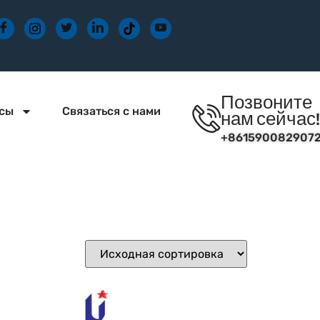
Позвоните
сы
Связаться с нами
нам сейчас
+861590082907