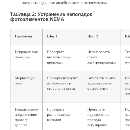
настроено для взаимодействия с фотоэлементом.
Таблица 2: Устранение неполадок
фотоэлементов NEMA
Проблема
Шаг 1
Шаг 2
Ша
Неправильная
Проверьте
Использовать
Тес
проводка
цветовые коды
схему
по
проводки
электропроводки
му
Мерцающие
Переориентируйте
Включить режим
Пр
огни
фотоэлемент в
задержки, если
на
сторону от света
он доступен
вн
по
Неправильное
Проверьте
Проверьте
По
подключение
расположение
подключение
на
провода
выводов
провода
пр
данных
регулировки
об