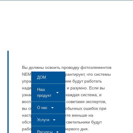
Вы должны освоить проводку фотоэлементов
NEMA и Zhaga. Это гарантирует, что системы
ДОМ
управления освещением будут работать
надежно, эффективно и разумно. Если вы
Наш
узнаете, как работает каждая система, и
продукт
воспользуетесь этими советами экспертов,
О нас
вы сможете избежать обычных ошибок при
настройке. Вы потратите меньше на
Услуги
обслуживание и ваши светильники будут
работать идеально с первого дня.
Ресурсы