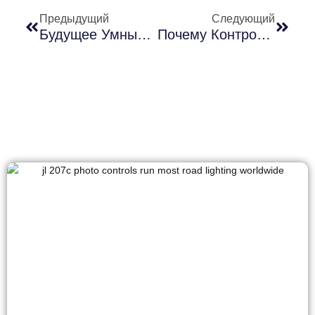
Предыдущий
Следующий
Будущее Умных Городов: Как Наружное Освещение Ведет К Интеллектуальной Трансформации
Почему Контроллеры Фотоэлементов Имеют Значение При Отключении Солнечной Энергии: Уроки Масштабного Отключения Электроэнергии В Европе