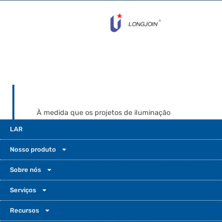
À medida que os projetos de iluminação
externa crescem, a demanda por soluções
LAR
personalizadas de controle de iluminação
aumenta. De grandes áreas urbanas a áreas
Nosso produto
remotas, a personalização exclusiva ajuda a
alcançar a eficiência. Ela também
Sobre nós
proporciona durabilidade e valoriza a marca
Serviços
do produto. Neste guia, detalhamos nossas
opções de personalização de controle de
Recursos
iluminação. Isso dá aos clientes a