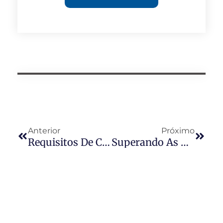
Anterior
Próximo
Requisitos De Controladores De Iluminação Para Tipos De Iluminação Pública E Compatibilidade Com Diferentes Valores De Tensão Nominal
Superando As Deficiências Dos Dispositivos De Controle De Fotos: Soluções Inovadoras Da Long-Join