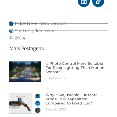
14 De Novembro De 2024
Por Long-Join Write
2094
Mais Postagens
Is Photo Control More Suitable
For Road Lighting Than Motion
Sensors?
8 Agosto 2026
Why Is Adjustable Lux More
Prone To Misoperation
Compared To Fixed Lux?
7 Agosto 2026