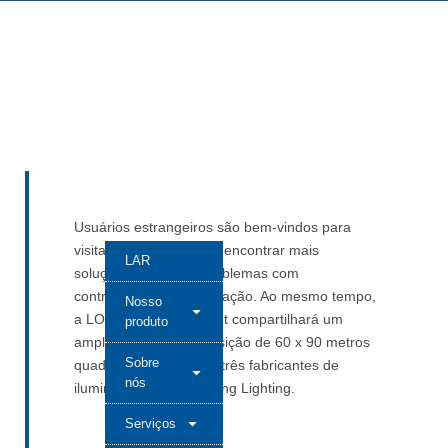
Usuários estrangeiros são bem-vindos para
visitar nosso estande e encontrar mais
LAR
soluções para seus problemas com
controladores de iluminação. Ao mesmo tempo,
Nosso
a LONG-JOIN Intelligent compartilhará um
produto
amplo espaço de exposição de 60 x 90 metros
Sobre
quadrados com outros três fabricantes de
nós
iluminação na Hong Kong Lighting.
Serviços