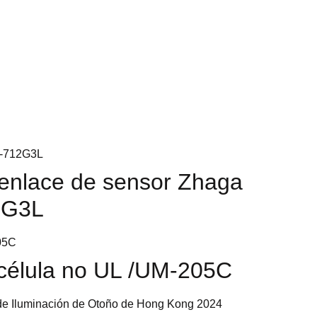
control de
 larga
 enlace de sensor Zhaga
2G3L
océlula no UL /UM-205C