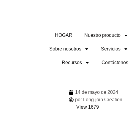
HOGAR
Nuestro producto
Sobre nosotros
Servicios
Recursos
Contáctenos
n de
Compa
el
14 de mayo de 2024
por Long-join Creation
View 1679
de
Más v