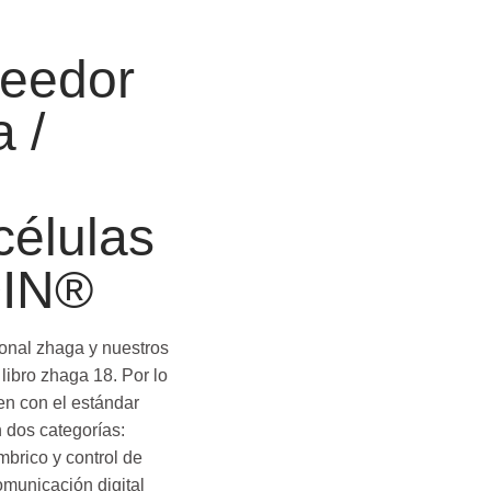
veedor
 /
células
OIN®
onal zhaga y nuestros
 libro zhaga 18. Por lo
en con el estándar
 dos categorías:
mbrico y control de
omunicación digital