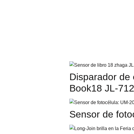
aga /
Photo
Zhaga
unión
e de
JL-
Disparador de
Book18 JL-71
-
Sensor de fot