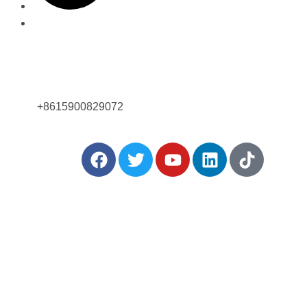
¡Llámanos ahora!
+8615900829072
rtir:
ideos de