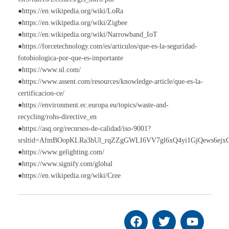
●https://en.wikipedia.org/wiki/LoRa
●https://en.wikipedia.org/wiki/Zigbee
●https://en.wikipedia.org/wiki/Narrowband_IoT
●https://forcetechnology.com/es/articulos/que-es-la-seguridad-
fotobiologica-por-que-es-importante
●https://www.ul.com/
●https://www.assent.com/resources/knowledge-article/que-es-la-
certificacion-ce/
●https://environment.ec.europa.eu/topics/waste-and-
recycling/rohs-directive_en
●https://asq.org/recursos-de-calidad/iso-9001?
srsltid=AfmBOopKLRa3hUl_rqZZgGWLI6VV7gl6xQ4yi1GjQews6ejx
●https://www.gelighting.com/
●https://www.signify.com/global
●https://en.wikipedia.org/wiki/Cree