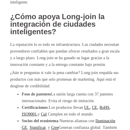
inteligente.
¿Cómo apoya Long-join la
integración de ciudades
inteligentes?
La reputación lo es todo en infraestructura. Las ciudades necesitan
proveedores confiables que puedan ofrecer resultados a gran escala
y a largo plazo. Long-join se ha ganado su lugar gracias a la
innovación constante y a la entrega constante bajo presión.
¿Aún te preguntas si vale la pena cambiar? Long-join respalda sus
productos con más que solo promesas de marketing. Aquí está el
desglose de credibilidad:
Foso de patentes
La unión larga cuenta con 37 patentes
internacionales. Evita el riesgo de imitación.
Certificaciones
:Los productos llevan
UL
,
CE
,
RoHS
,
ISO9001
,
y
Cul
Cumplen en todo el mundo.
Socios del ecosistema
:Nuestras alianzas con
Iluminación
GE
,
Significar
, y
Cree
Generan confianza global. También