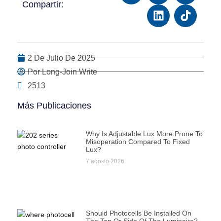
Compartir:
2 De Julio De 2025
Por Long-Join Write
2513
Más Publicaciones
Why Is Adjustable Lux More Prone To
Misoperation Compared To Fixed
Lux?
7 agosto 2026
Should Photocells Be Installed On
The Top Or Side Of The Luminaire?