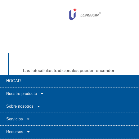
Las fotocélulas tradicionales pueden encender
y apagar la luz. Pero la visión de Long-join es
HOGAR
más amplia. Se trata de crear una red de
sensores fotoeléctricos con capacidad de
Nuestro producto
respuesta y autoaprendizaje que se convierta
en un componente esencial del sistema
Sobre nosotros
nervioso de toda ciudad moderna.
Servicios
Recursos