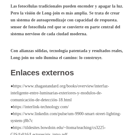
Las fotocélulas tradicionales pueden encender y apagar la luz.
Pero la visión de Long-join es más amplia. Se trata de crear
un sistema de autoaprendizaje con capacidad de respuesta.
sensor de fotocélula
red que se convierte en parte central del
sistema nervioso de cada ciudad moderna.
Con alianzas sólidas, tecnología patentada y resultados reales,
Long-join no solo ilumina el camino: lo construye.
Enlaces externos
●https://www.zhagastandard.org/books/overview/interfaz-
inteligente-entre-luminarias-exteriores-y-modulos-de-
comunicación-de-detección-18.html
●https://interlink-technology.com/
●https://www.linkedin.com/pulse/um-9900-smart-street-lighting-
system-j8b7c
●https://tildesites.bowdoin.edu/~ltoma/teaching/cs3225-
GIS/fall16/Lectures/gis_intro.pdf