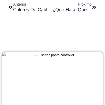
Anterior
Próximo
Colores De Cableado, Propósitos E Instrucciones De Conexión Del Zócalo De La Fotocélula
¿Qué Hace Que Los Fotocontroladores De Long-Join Se Destaquen En El Mercado?