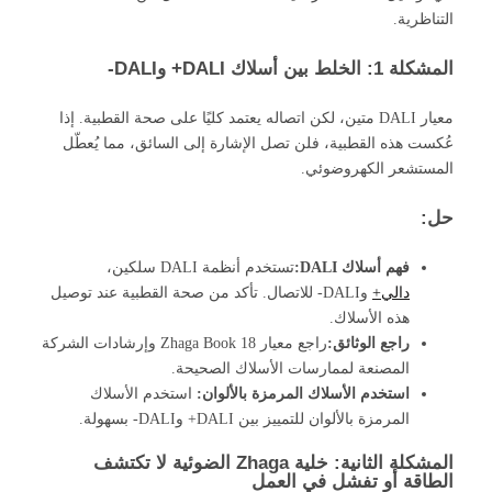
التناظرية.
المشكلة 1: الخلط بين أسلاك DALI+ وDALI-
معيار DALI متين، لكن اتصاله يعتمد كليًا على صحة القطبية. إذا
عُكست هذه القطبية، فلن تصل الإشارة إلى السائق، مما يُعطّل
المستشعر الكهروضوئي.
حل:
فهم أسلاك DALI:
تستخدم أنظمة DALI سلكين،
دالي+
وDALI- للاتصال. تأكد من صحة القطبية عند توصيل
هذه الأسلاك.
راجع الوثائق:
راجع معيار Zhaga Book 18 وإرشادات الشركة
المصنعة لممارسات الأسلاك الصحيحة.
استخدم الأسلاك المرمزة بالألوان:
استخدم الأسلاك
المرمزة بالألوان للتمييز بين DALI+ وDALI- بسهولة.
المشكلة الثانية: خلية Zhaga الضوئية لا تكتشف
الطاقة أو تفشل في العمل