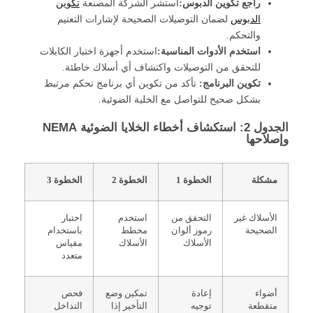
راجع تكوين الدبوس:
استشر الشركة المصنعة
تكوين
الدبوس
لضمان التوصيلات الصحيحة لإشارات التعتيم
والتحكم.
استخدم الأدوات المناسبة:
استخدم أجهزة اختبار الكابلات
للتحقق من التوصيلات واكتشاف أي أسلاك خاطئة.
تكوين البرنامج:
تأكد من تكوين أي برنامج تحكم مرتبط
بشكل صحيح للتواصل مع الخلية الضوئية.
الجدول 2: استكشاف أخطاء الخلايا الضوئية NEMA
وإصلاحها
مشكلة
الخطوة 1
الخطوة 2
الخطوة 3
الأسلاك غير
التحقق من
استخدم
اختبار
الصحيحة
رموز ألوان
مخطط
باستخدام
الأسلاك
الأسلاك
مقياس
متعدد
أضواء
إعادة
تمكين وضع
فحص
متقطعة
توجيه
التأخير إذا
التداخل