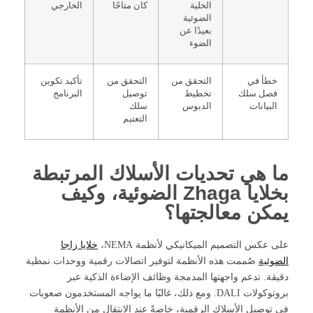
الخلية
كان متاحًا
الخارجي
الضوئية
بعيدًا عن
الضوء
خطأ في
التحقق من
التحقق من
تأكيد تكوين
فصل سلك
تخطيط
توصيل
البرنامج
البيانات
الدبوس
سلك
التعتيم
ما هي تحديات الأسلاك المرتبطة
بخلايا Zhaga الضوئية، وكيف
يمكن معالجتها؟
على عكس التصميم الميكانيكي لأنظمة NEMA،
خلايا زاجا
الضوئية
صُممت هذه الأنظمة لتوفير اتصالات رقمية ووحدات نمطية
دقيقة. تدعم واجهتها المدمجة وظائف الإضاءة الذكية عبر
بروتوكولات DALI. ومع ذلك، غالبًا ما يواجه المستخدمون صعوبات
في توصيل الأسلاك الرقمية، خاصةً عند الانتقال من الأنظمة