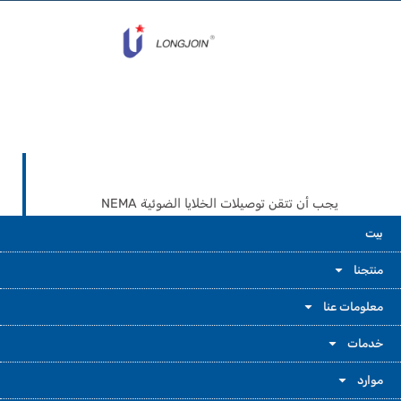
يجب أن تتقن توصيلات الخلايا الضوئية NEMA
وZhaga. فهذا يضمن عمل أنظمة التحكم في
بيت
الإضاءة بكفاءة وفعالية وذكاء. إذا تعلمت كيفية عمل
كل نظام واستخدمت هذه النصائح من الخبراء،
منتجنا
يمكنك تجنب أخطاء الإعداد المعتادة. ستوفر تكاليف
الصيانة وستضمن عمل إضاءتك بكفاءة عالية منذ
معلومات عنا
اليوم الأول.
خدمات
موارد