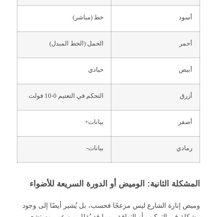
أسود
خط (مباشر)
أحمر
الحمل (الخط المبدل)
أبيض
حيادي
أزرق
التحكم في التعتيم 0-10 فولت
أصفر
بيانات+
رمادي
بيانات-
المشكلة الثانية: الوميض أو الدورة السريعة للأضواء
وميض إنارة الشارع ليس مزعجًا فحسب، بل يُشير أيضًا إلى وجود
مشكلة في التركيب أو التوافق، مما قد يُقلل من عمر مستشعر