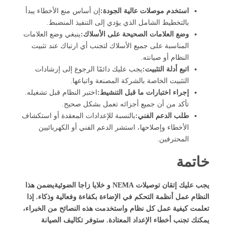
استخدم موصلات عالية الجودة:
إن أساس منع الأخطاء يبدأ
بالتخطيط الشامل الذي يؤدي إلى التنفيذ المنضبط.
وضع العلامات الصحيحة على الأسلاك:
ينبغي وضع العلامات
المناسبة على جميع الأسلاك لتجنب أي ارتباك عند تثبيت
النظام أو صيانته.
اتبع أدلة التثبيت:
يجب عليك دائمًا الرجوع إلى إرشادات
التثبيت الخاصة بالشركة المصنعة واتباعها.
إجراء اختبارات ما قبل التنشيط:
اختبر النظام قبل تشغيله.
تأكد من أن جميع أجزائه تعمل بشكل صحيح.
طلب الدعم الفني:
بالنسبة للإعدادات المعقدة أو استكشاف
الأخطاء وإصلاحها، استشر الدعم الفني أو الكهربائيين
المحترفين.
خاتمة
يجب عليك إتقان توصيلات NEMA و
خلايا زاجا الضوئية
يضمن هذا
النظام عمل أنظمة التحكم في الإضاءة بكفاءة وفعالية وذكاء. إذا
تعلمت كيفية عمل كل نظام واستخدمت هذه النصائح من الخبراء،
يمكنك تجنب أخطاء الإعداد المعتادة. ستوفر تكاليف الصيانة