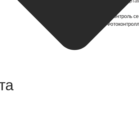
5. Соответствие стандарта
Категории
Фотоконтроль се
Наш продукт
,
Фотоконтролл
Lock
та