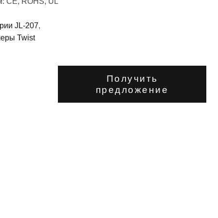
м: CE, ROHS, UL
рии JL-207
,
еры Twist
Получить
предложение