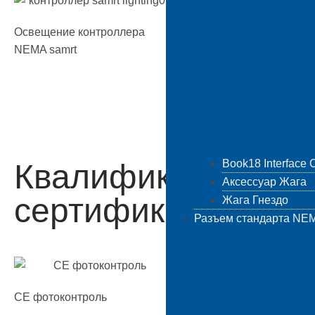
Освещение контроллера
NEMA samrt
Осветительный стол
Spray с интеллектуа
контроллером освещ
Book18 Interface C
Квалификационны
Аксессуар Жага
сертификаты
Жага Гнездо
Разъем стандарта NE
Фотоконтроллер C-U
CE фотоконтроль