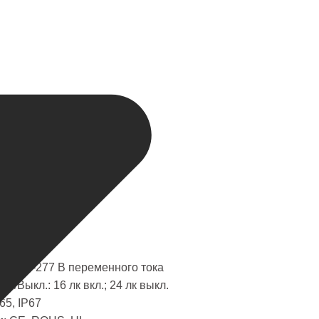
Twsit Lock
77 В
менного
C
: 120-277 В переменного тока
./Выкл.: 16 лк вкл.; 24 лк выкл.
65, IP67