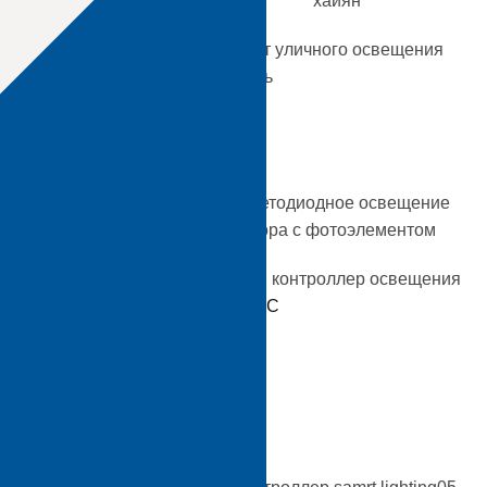
личного освещения в
Проект уличного освещения
Хайянь
Умный контроллер освещения
дный фонарь для
JL-205C
7-контактным
м