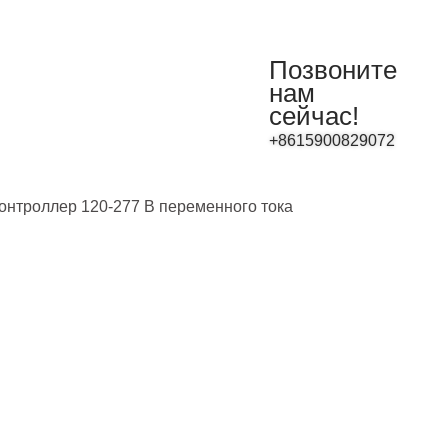
Позвоните
нам
сейчас!
+8615900829072
оконтроллер 120-277 В переменного тока
контроллер
oin JL-