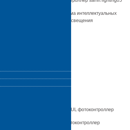
еские
Система интеллектуальных
мечательности
опор освещения
AAA в провинции
с интеллектуальным
ером освещения
 испытаниях JL-207C
UL фотоконтроллер