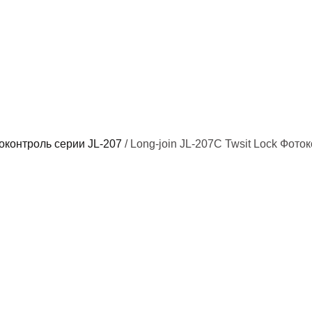
оконтроль серии JL-207
/ Long-join JL-207C Twsit Lock Фот
Фото
Long-j