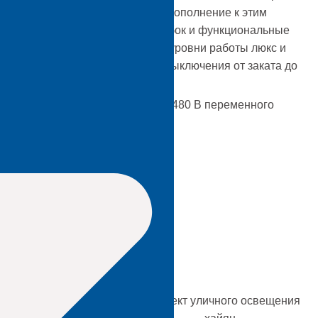
гов водонепроницаемости IP. В дополнение к этим
гаем дизайны подарочных коробок и функциональные
орые включают чувствительные уровни работы люкс и
еключение для включения или выключения от заката до
: 120-277 В переменного тока, 480 В переменного
и IP: IP54, IP65, IP66