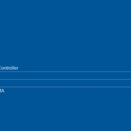
Туристич
достопри
уровня A
б NEMA
Осветительный столб NEMA
Чжэцзян 
льным
Spray с интеллектуальным
контролл
ения
контроллером освещения
ontroller
е
MA
L
фотоконтроль FCC
Отчет об