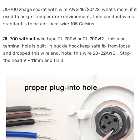
JL-700 zhaga socket with wire AWG 18/20/22, what’s more, if it
used to height temperature environment, then conduct wires
standard is to be ant-heat wire 105 Celsius.
JL-700 without wire
type JL-700W or
JL-700W2
. this rear
terminal hole is built-in buckle hook keep safe fix from loose
and dropped this wire end. Note: this wire 20~22AWG，Strip
the head 9 ~ 11mm and tin it