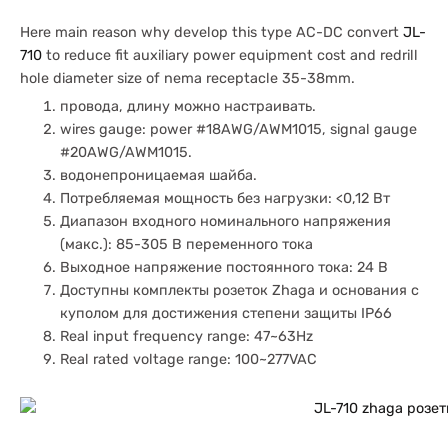
Here main reason why develop this type AC-DC convert
JL-
710
to reduce fit auxiliary power equipment cost and redrill
hole diameter size of nema receptacle 35-38mm.
провода, длину можно настраивать.
wires gauge: power #18AWG/AWM1015, signal gauge
#20AWG/AWM1015.
водонепроницаемая шайба.
Потребляемая мощность без нагрузки: <0,12 Вт
Диапазон входного номинального напряжения
(макс.): 85-305 В переменного тока
Выходное напряжение постоянного тока: 24 В
Доступны комплекты розеток Zhaga и основания с
куполом для достижения степени защиты IP66
Real input frequency range: 47~63Hz
Real rated voltage range: 100~277VAC