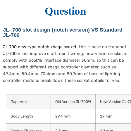
Question
JL- 700 slot design (notch version) VS Standard
JL-700
JL-700 new type notch zhaga socket
, this is base on standard
JL-700
minor improve craft. don’t wrong, new version socket is
comply with book18 interface diameter 30mm, so this can be
support with different zhaga controller diameter. such as
49.4mm, 50.4mm, 70.4mm and 80.7mm of base of lighting
controller module. break down these socket details for you.
Параметр
Old Version JL-700W
New Version JL-7
Body Length
29.4 mm
29 mm
Gasket Thickness
2.5 mm
2.7 mm