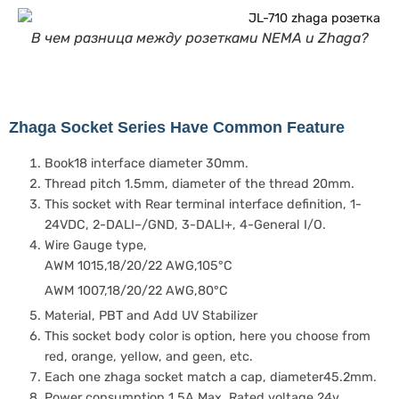
В чем разница между розетками NEMA и Zhaga?
Zhaga Socket Series Have Common Feature
Book18 interface diameter 30mm.
Thread pitch 1.5mm, diameter of the thread 20mm.
This socket with Rear terminal interface definition, 1-
24VDC, 2-DALI–/GND, 3-DALI+, 4-General I/O.
Wire Gauge type,
AWM 1015,18/20/22 AWG,105°C
AWM 1007,18/20/22 AWG,80°C
Material, PBT and Add UV Stabilizer
This socket body color is option, here you choose from
red, orange, yellow, and geen, etc.
Each one zhaga socket match a cap, diameter45.2mm.
Power consumption 1.5A Max, Rated voltage 24v.