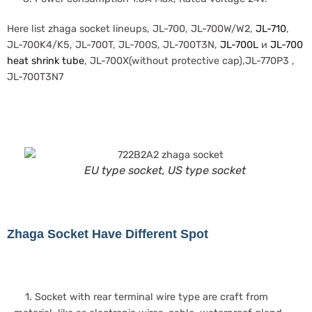
Here list zhaga socket lineups, JL-700, JL-700W/W2,
JL-710
,
JL-700K4/K5, JL-700T, JL-700S, JL-700T3N,
JL-700L
и
JL-700
heat shrink tube
, JL-700X(without protective cap),JL-770P3 ,
JL-700T3N7
EU type socket, US type socket
Zhaga Socket Have Different Spot
1. Socket with rear terminal wire type are craft from