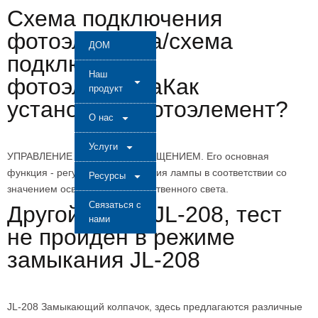
Схема подключения
фотоэлемента/схема
ДОМ
подключения
Наш
фотоэлементаКак
продукт
установить фотоэлемент?
О нас
Услуги
УПРАВЛЕНИЕ УЛИЧНЫМ ОСВЕЩЕНИЕМ. Его основная
функция - регулировка включения лампы в соответствии со
Ресурсы
значением освещенности естественного света.
Связаться с
Другой стиль JL-208, тест
нами
не пройден в режиме
замыкания JL-208
JL-208 Замыкающий колпачок, здесь предлагаются различные