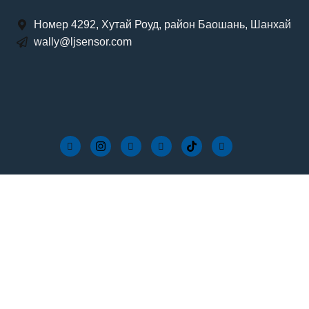
Номер 4292, Хутай Роуд, район Баошань, Шанхай
wally@ljsensor.com
Метка:
Кейс по
проектной заявке