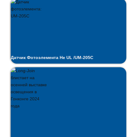
Датчик Фотоэлемента Не UL /UM-205C