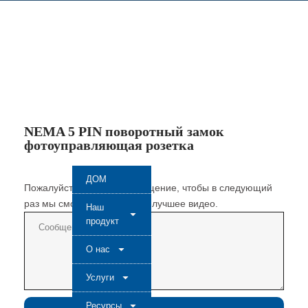
NEMA 5 PIN поворотный замок
фотоуправляющая розетка
ДОМ
Пожалуйста, оставьте сообщение, чтобы в следующий
раз мы смогли создать еще лучшее видео.
Наш
продукт
О нас
Услуги
Ресурсы