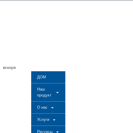
Серия фотоэлементов
BS Twist-lock
вскоре
ДОМ
Наш
продукт
О нас
Услуги
Ресурсы