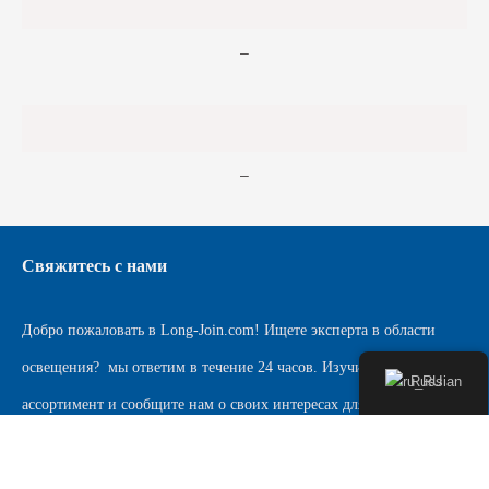
–
–
Свяжитесь с нами
Добро пожаловать в
Long-Join.com
! Ищете эксперта в области
освещения?
мы ответим в течение 24 часов. Изучите наш
Russian
ассортимент и сообщите нам о своих интересах для быстрой
помощи.