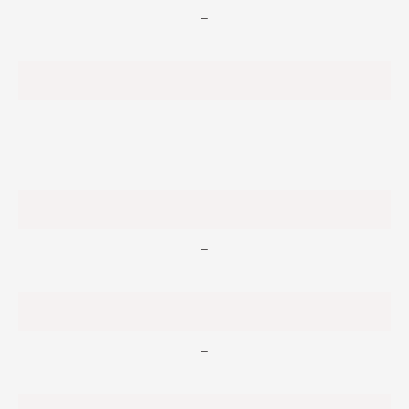
–
–
–
–