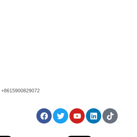
Позвоните нам сейчас!
+8615900829072
ться: