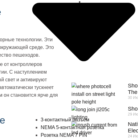
е
по Long-join Write
2005
Боль
орные технологии. Эти
 окружающей среде. Это
сооб
ество пешеходов.
е от контроллеров
гии. С наступлением
й свет и активируют
Shou
автоматически тускнеет
The
м он становится ярче для
30 Ию
Sho
29 Ию
ое
3-контактный разъем
Nati
NEMA 5-контактная розетка
Elec
Розетка NEMA 7 PIN
24 Ию