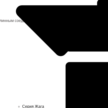
ров
 в
 в
Серия Жага