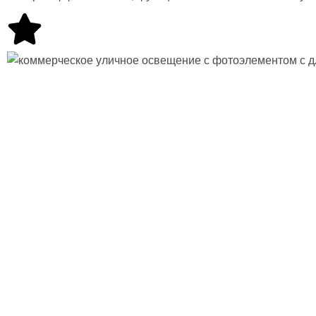
Роль
контролле
освещения
инновациях