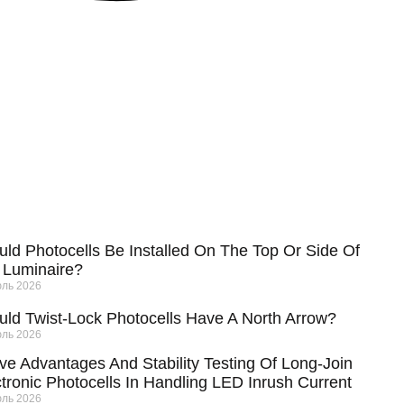
ше
щений
ld Photocells Be Installed On The Top Or Side Of
 Luminaire?
ль 2026
uld Twist-Lock Photocells Have A North Arrow?
ль 2026
ve Advantages And Stability Testing Of Long-Join
tronic Photocells In Handling LED Inrush Current
ль 2026