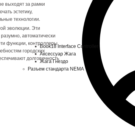
е выходят за рамки
чать эстетику,
льные технологии.
ой эволюции. Эти
 разумно, автоматически
эти функции, контроллеры
Book18 Interface Controller
ебностям городских
Аксессуар Жага
беспечивают долговечность
Жага Гнездо
Разъем стандарта NEMA