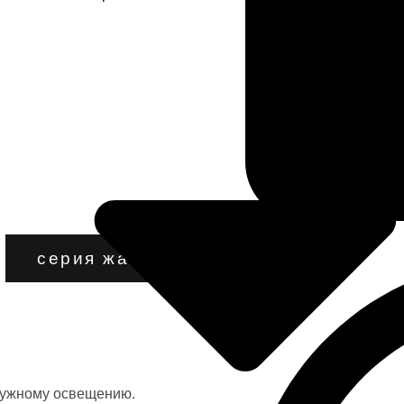
ов
13 декабря 2024 г.
серия жага
ружному освещению.