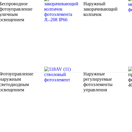
Беспроводное
Наружный
фотоуправление
закорачивающий
уличным
колпачок
освещением
Фотоуправление
Наружные
наружным
регулируемые
светодиодным
фотоэлементы
освещением
управления