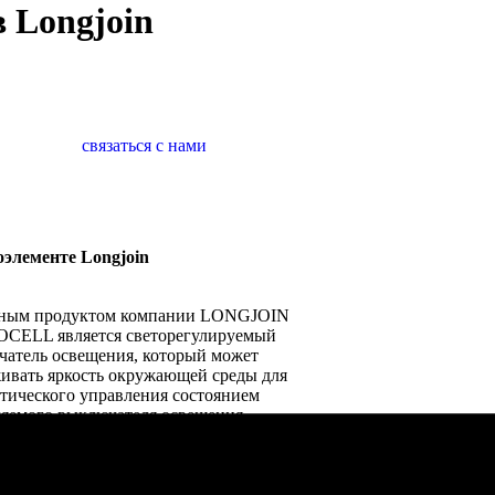
 Longjoin
связаться с нами
оэлементе Longjoin
ным продуктом компании LONGJOIN
CELL является светорегулируемый
чатель освещения, который может
ивать яркость окружающей среды для
тического управления состоянием
ляемого выключателя освещения
шленного или гражданского оборудования
ения. Разработка продукции компании
на на собственных правах
ектуальной собственности (получено