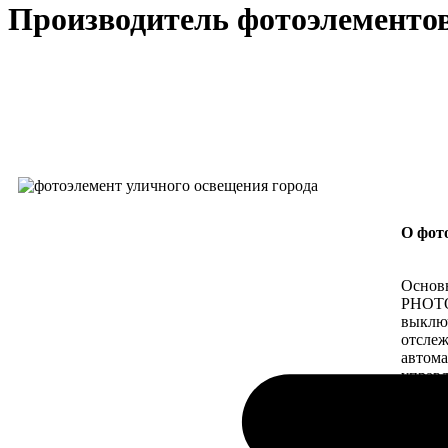
Производитель фотоэлементов
О фот
Основ
PHOTO
выклю
отслеж
автома
управ
промы
управл
основа
интелл