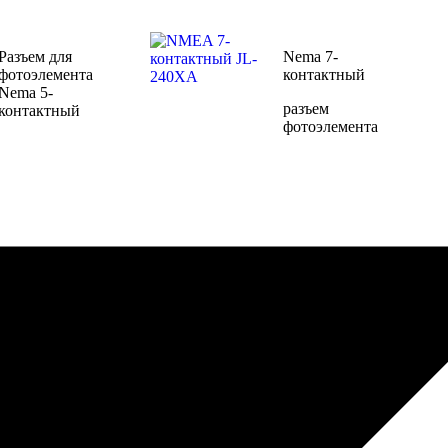
Разъем для
Nema 7-
фотоэлемента
контактный
Nema 5-
разъем
контактный
фотоэлемента
Преобразователь
Zhaga Base &
переменного
Cover
тока в
постоянный
тип JL-710