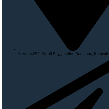
Номер 4292, Хутай Роуд, район Баошань, Шанхай