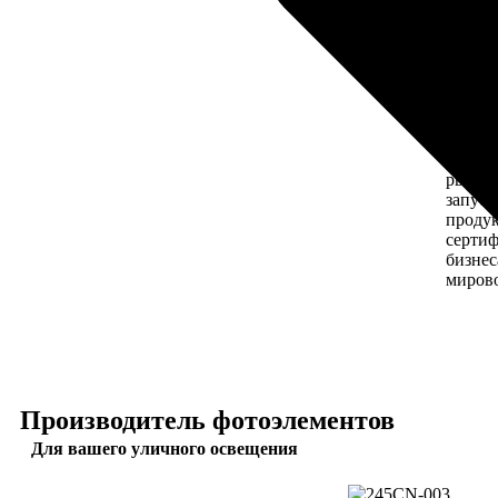
четыре
около 
междун
эффек
аналог
настоя
сертиф
серти
рынок
запуск
продук
серти
бизнес
мирово
Производитель фотоэлементов
Для вашего уличного освещения