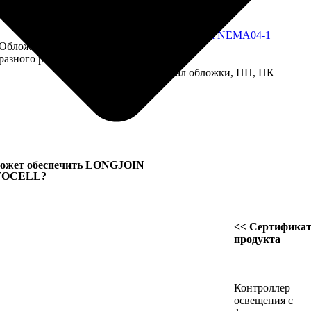
Обложка
разного размера
Разный материал обложки, ПП, ПК
ожет обеспечить LONGJOIN
TOCELL?
<< Сертифика
продукта
Контроллер
освещения с