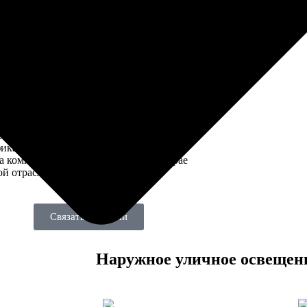
 национальных патента на изобретения и
30 патентов на полезные модели) с учетом
ародных стандартов и имеет экономически
тивное преимущество по сравнению с
ичной зарубежной продукцией. В
щее время вся серия продуктов получила
икаты безопасности UL, CE, экологический
фикат RoHS и стабильный экспортный
 Северной Америки. Постоянно
аются интеллектуальные линейки
тов, и первая компания прошла
фикацию продукта. Текущий уровень
а компании находится на переднем крае
й отрасли.
Связаться с нами
Наружное уличное освещен