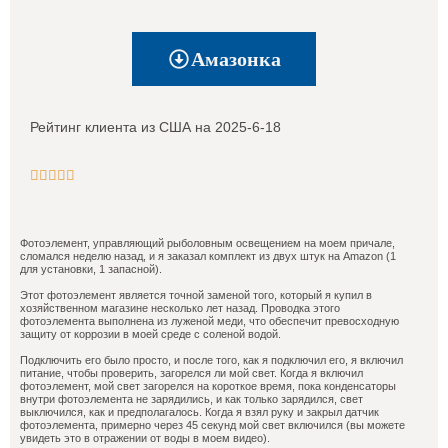
Амазонка
Рейтинг клиента из США на 2025-6-18





Фотоэлемент, управляющий рыболовным освещением на моем причале,
сломался неделю назад, и я заказал комплект из двух штук на Amazon (1
для установки, 1 запасной).
Этот фотоэлемент является точной заменой того, который я купил в
хозяйственном магазине несколько лет назад. Проводка этого
фотоэлемента выполнена из луженой меди, что обеспечит превосходную
защиту от коррозии в моей среде с соленой водой.
Подключить его было просто, и после того, как я подключил его, я включил
питание, чтобы проверить, загорелся ли мой свет. Когда я включил
фотоэлемент, мой свет загорелся на короткое время, пока конденсаторы
внутри фотоэлемента не зарядились, и как только зарядился, свет
выключился, как и предполагалось. Когда я взял руку и закрыл датчик
фотоэлемента, примерно через 45 секунд мой свет включился (вы можете
увидеть это в отражении от воды в моем видео).