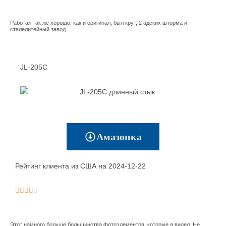
Работал так же хорошо, как и оригинал, был крут, 2 адских шторма и
сталелитейный завод
JL-205C
Амазонка
Рейтинг клиента из США на 2024-12-22





Этот намного больше большинства фотоэлементов, которые я видел. Не