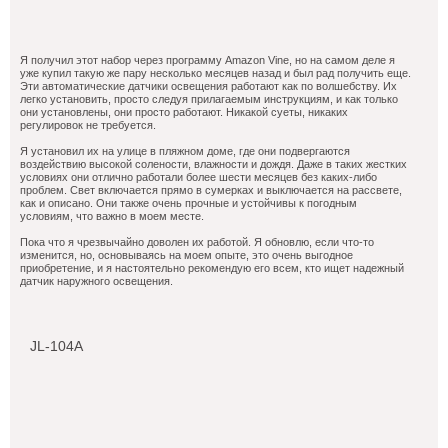
Я получил этот набор через программу Amazon Vine, но на самом деле я
уже купил такую же пару несколько месяцев назад и был рад получить еще.
Эти автоматические датчики освещения работают как по волшебству. Их
легко установить, просто следуя прилагаемым инструкциям, и как только
они установлены, они просто работают. Никакой суеты, никаких
регулировок не требуется.
Я установил их на улице в пляжном доме, где они подвергаются
воздействию высокой солености, влажности и дождя. Даже в таких жестких
условиях они отлично работали более шести месяцев без каких-либо
проблем. Свет включается прямо в сумерках и выключается на рассвете,
как и описано. Они также очень прочные и устойчивы к погодным
условиям, что важно в моем месте.
Пока что я чрезвычайно доволен их работой. Я обновлю, если что-то
изменится, но, основываясь на моем опыте, это очень выгодное
приобретение, и я настоятельно рекомендую его всем, кто ищет надежный
датчик наружного освещения.
JL-104A