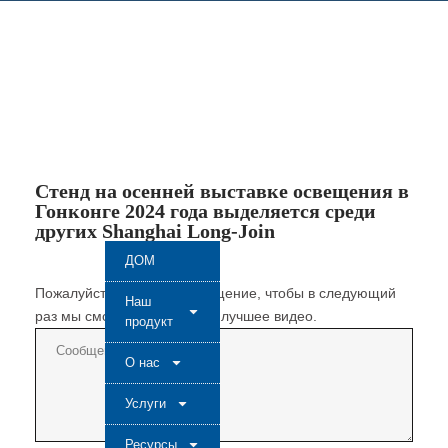
Стенд на осенней выставке освещения в
Гонконге 2024 года выделяется среди
других Shanghai Long-Join
ДОМ
Пожалуйста, оставьте сообщение, чтобы в следующий
Наш
раз мы смогли создать еще лучшее видео.
продукт
О нас
Услуги
Ресурсы