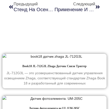
Предыдущий
Следующий
Стенд На Осенней Выставке Освещения В Гонконге 2024 Года Выделяется Среди Других Shanghai Long-Join
Применение И Конструктивные Особенности Фотоэлементов При Регулировании Яркости Светодиодов
Book18 JL-712G3L Zhaga Датчик Связи Триггер
JL-712G3L — это усовершенствованный датчик управления
освещением Zhaga, соответствующий стандартам Zhaga Book
18 и разработанный для современных
Датчик фотоэлемента не UL /UM-205C