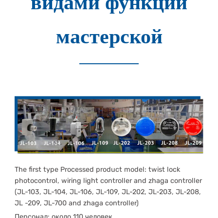
видами функций
мастерской
The first type Processed product model: twist lock
photocontrol, wiring light controller and zhaga controller
(JL-103, JL-104, JL-106, JL-109, JL-202, JL-203, JL-208,
JL -209, JL-700 and zhaga controller)
Персонал: около 110 человек.