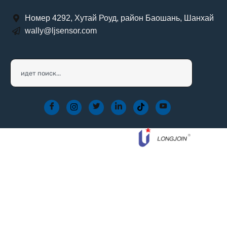
Номер 4292, Хутай Роуд, район Баошань, Шанхай
wally@ljsensor.com
Наш производственный
поток