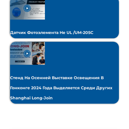
Датчик Фотоэлемента Не UL /UM-205C
Стенд На Осенней Выставке Освещения В
Гонконге 2024 Года Выделяется Среди Других
Shanghai Long-Join