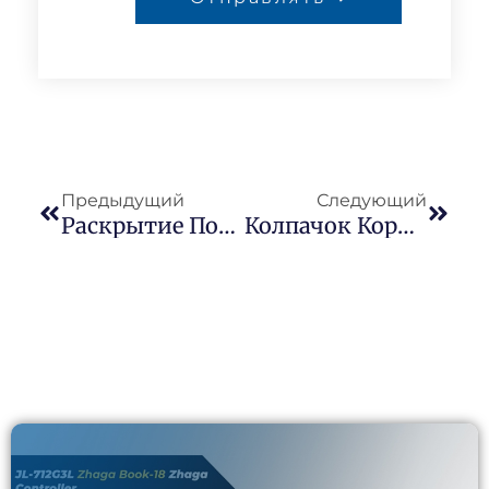
Предыдущий
Следующий
Раскрытие Потенциала Стандартного Интерфейса Zhaga Book 18: Обязательное Условие Для Соответствия Сертификату CB
Колпачок Короткого Замыкания Датчика Фотоэлемента IP54