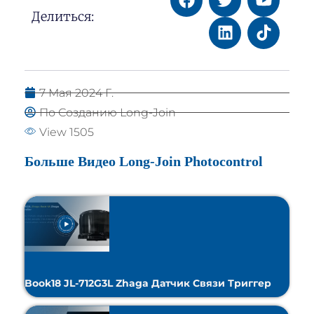
Делиться:
7 Мая 2024 Г.
По Созданию Long-Join
View 1505
Больше Видео Long-Join Photocontrol
Book18 JL-712G3L Zhaga Датчик Связи Триггер