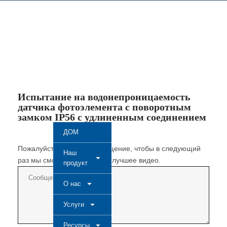
Испытание на водонепроницаемость
датчика фотоэлемента с поворотным
замком IP56 с удлиненным соединением
ДОМ
Пожалуйста, оставьте сообщение, чтобы в следующий
Наш
раз мы смогли создать еще лучшее видео.
продукт
О нас
Услуги
Ресурсы