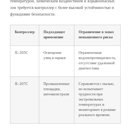
температурой, химическим воздействием и взрывоопасных
зон требуется контроллер с более высокой устойчивостью и
функциями безопасности.
Контроллер
Подходящее
Ограничение в зонах
применение
повышенного риска
JL-205C
Освещение
Ограниченная
улиц и парков
водонепроницаемость,
отсутствие удаленной
диагностики
JL-207C
Промышленные
Справляется с пылью,
площадки,
но испытывает
автомагистрали
трудности при
экстремальных
температурах и
мониторинге в режиме
реального времени.