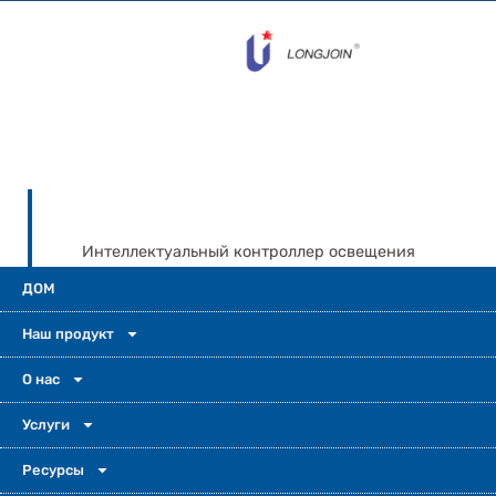
Интеллектуальный контроллер освещения
JL-246CN — это не просто ещё один
ДОМ
фотоконтроллер. Он создан для мест, где
безопасность, надёжность и
Наш продукт
эффективность имеют первостепенное
значение. Благодаря Интернету вещей,
О нас
удалённому управлению, защите IP67 и
Услуги
мониторингу в режиме реального времени
он превосходен. Он меняет подход к
Ресурсы
управлению освещением в суровых