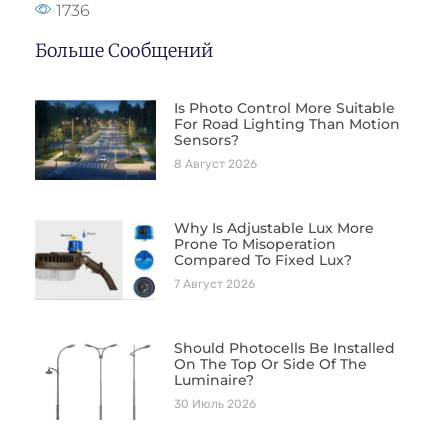
1736
Больше Сообщений
Is Photo Control More Suitable
For Road Lighting Than Motion
Sensors?
8 Август 2026
Why Is Adjustable Lux More
Prone To Misoperation
Compared To Fixed Lux?
7 Август 2026
Should Photocells Be Installed
On The Top Or Side Of The
Luminaire?
30 Июль 2026