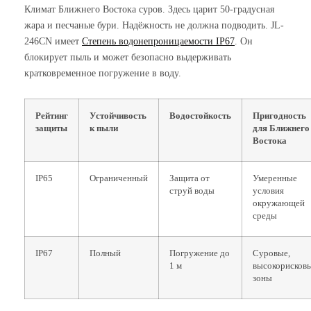
Климат Ближнего Востока суров. Здесь царит 50-градусная
жара и песчаные бури. Надёжность не должна подводить. JL-
246CN имеет
Степень водонепроницаемости IP67
. Он
блокирует пыль и может безопасно выдерживать
кратковременное погружение в воду.
Рейтинг
Устойчивость
Водостойкость
Пригодность
защиты
к пыли
для Ближнего
Востока
IP65
Ограниченный
Защита от
Умеренные
струй воды
условия
окружающей
среды
IP67
Полный
Погружение до
Суровые,
1 м
высокорисков
зоны