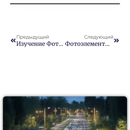
Предыдущий
Следующий
Изучение Фотоэлементов С Длинным Соединением: Типы, Характеристики И Разнообразные Области Их Применения В Современном Освещении
Фотоэлементы С Удлиненным Креплением JL-207C/JL-205C: Экономичные Решения Для Интеллектуального Освещения В Условиях Повышенного Риска На Ближнем Востоке