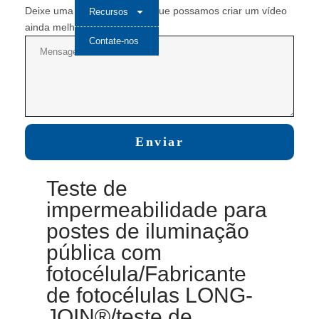
Deixe uma mensagem para que possamos criar um vídeo
Recursos
ainda melhor na próxima vez.
Contate-nos
Enviar
Teste de
impermeabilidade para
postes de iluminação
pública com
fotocélula/Fabricante
de fotocélulas LONG-
JOIN®/teste de