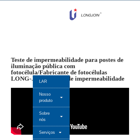
Teste de impermeabilidade para postes de
iluminação pública com
fotocélula/Fabricante de fotocélulas
LONG-JOIN®/teste de impermeabilidade
LAR
Nosso
produto
Sobre
nós
Serviços