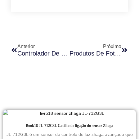
Anterior
Próximo
Controlador De Fotocélula De Substituição JL-208/Produtos De Fotocélula/LONG-JOIN®/ANSI C136.10
Produtos De Fotocélulas Aplicados Na Área De Iluminação Pública Inteligente / Fabricante De Fotocélulas LONG-JOIN®
Book18 JL-712G3L Gatilho de ligação do sensor Zhaga
JL-712G3L é um sensor de controle de luz zhaga avançado que