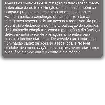
apenas os controles de iluminação padrão (acendimento
automático da noite e extinção do dia), mas também se
adapta a projetos de iluminação urbana inteligentes.
Paralelamente, a construção de luminárias urbanas
inteligentes necessita de um acesso a redes sem fio para
o controle à distância e permite a realização de soluções
de iluminação completas, como a gradação à distância, a
detecção automática de alterações ambientais para
ajustar a luminosidade, etc. Desenvolva um controle de
iluminação capaz de acessar a rede local e receber
módulos de comunicação para funções avançadas como
a vigilância ambiental e o controle à distância.