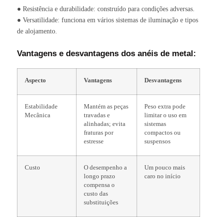
● Resistência e durabilidade: construído para condições adversas.
● Versatilidade: funciona em vários sistemas de iluminação e tipos
de alojamento.
Vantagens e desvantagens dos anéis de metal:
Aspecto
Vantagens
Desvantagens
Estabilidade
Mantém as peças
Peso extra pode
Mecânica
travadas e
limitar o uso em
alinhadas; evita
sistemas
fraturas por
compactos ou
estresse
suspensos
Custo
O desempenho a
Um pouco mais
longo prazo
caro no início
compensa o
custo das
substituições