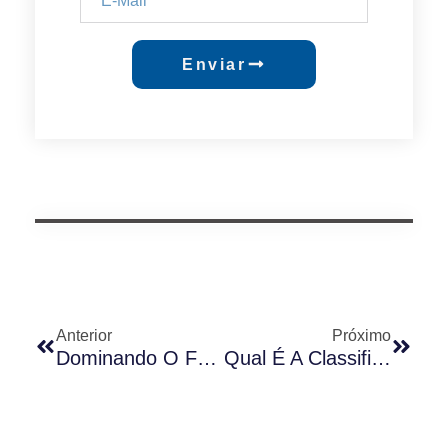
Enviar
Anterior
Próximo
Dominando O Futuro: As Últimas Tendências E Tecnologias No Mercado De Iluminação Externa Da América Do Sul Para 2025
Qual É A Classificação De Impermeabilidade Do Seu Soquete Zhaga?