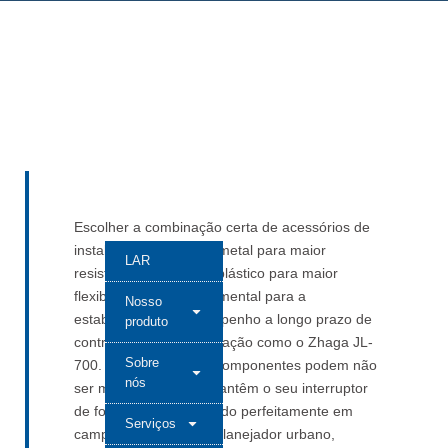
Escolher a combinação certa de acessórios de
instalação — anéis de metal para maior
LAR
resistência, porcas de plástico para maior
flexibilidade — é fundamental para a
Nosso
estabilidade e o desempenho a longo prazo de
produto
controladores de iluminação como o Zhaga JL-
Sobre
700. Esses pequenos componentes podem não
nós
ser manchetes, mas mantêm o seu interruptor
de fotocélula funcionando perfeitamente em
Serviços
campo. Seja você um planejador urbano,