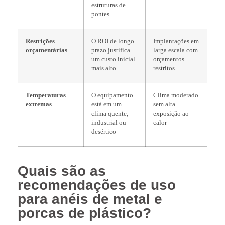
estruturas de
pontes
Restrições
O ROI de longo
Implantações em
orçamentárias
prazo justifica
larga escala com
um custo inicial
orçamentos
mais alto
restritos
Temperaturas
O equipamento
Clima moderado
extremas
está em um
sem alta
clima quente,
exposição ao
industrial ou
calor
desértico
Quais são as
recomendações de uso
para anéis de metal e
porcas de plástico?