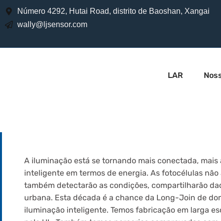
Número 4292, Hutai Road, distrito de Baoshan, Xangai
wally@ljsensor.com
LAR
Noss
A iluminação está se tornando mais conectada, mais
inteligente em termos de energia. As fotocélulas não
também detectarão as condições, compartilharão dad
urbana. Esta década é a chance da Long-Join de dom
iluminação inteligente. Temos fabricação em larga es