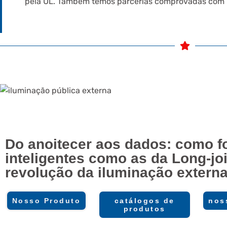
pela UL. Também temos parcerias comprovadas com Ph
Do anoitecer aos dados: como f
inteligentes como as da Long-joi
revolução da iluminação extern
Nosso Produto
catálogos de
nos
produtos