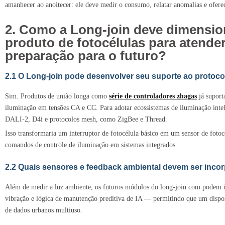
amanhecer ao anoitecer: ele deve medir o consumo, relatar anomalias e ofere
2. Como a Long-join deve dimension
produto de fotocélulas para atender
preparação para o futuro?
2.1 O Long-join pode desenvolver seu suporte ao protoc
Sim. Produtos de união longa como
série de controladores zhaga
s
já suport
iluminação em tensões CA e CC. Para adotar ecossistemas de iluminação inteli
DALI-2, D4i e protocolos mesh, como ZigBee e Thread.
Isso transformaria um interruptor de fotocélula básico em um sensor de fotocé
comandos de controle de iluminação em sistemas integrados.
2.2 Quais sensores e feedback ambiental devem ser inco
Além de medir a luz ambiente, os futuros módulos do long‑join.com podem in
vibração e lógica de manutenção preditiva de IA — permitindo que um dispo
de dados urbanos multiuso.