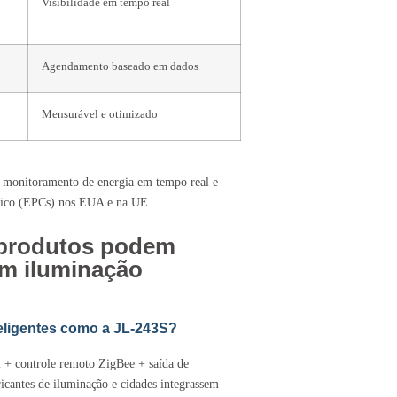
Visibilidade em tempo real
Agendamento baseado em dados
Mensurável e otimizado
ao monitoramento de energia em tempo real e
gético (EPCs) nos EUA e na UE.
e produtos podem
em iluminação
nteligentes como a JL‑243S?
 + controle remoto ZigBee + saída de
icantes de iluminação e cidades integrassem