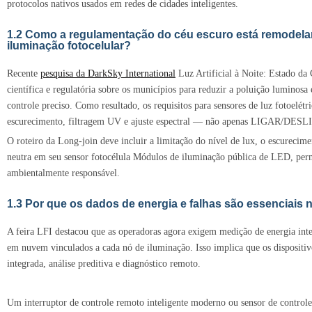
protocolos nativos usados em redes de cidades inteligentes.
1.2 Como a regulamentação do céu escuro está remodel
iluminação fotocelular?
Recente
pesquisa da DarkSky International
Luz Artificial à Noite: Estado da 
científica e regulatória sobre os municípios para reduzir a poluição lumino
controle preciso. Como resultado, os requisitos para sensores de luz fotoelét
escurecimento, filtragem UV e ajuste espectral — não apenas LIGAR/DES
O roteiro da Long-join deve incluir a limitação do nível de lux, o escurecime
neutra em seu sensor fotocélula
Módulos de iluminação pública de LED, perm
ambientalmente responsável.
1.3 Por que os dados de energia e falhas são essenciais n
A feira LFI destacou que as operadoras agora exigem medição de energia integ
em nuvem vinculados a cada nó de iluminação. Isso implica que os dispositiv
integrada, análise preditiva e diagnóstico remoto.
Um interruptor de controle remoto inteligente moderno ou sensor de controle