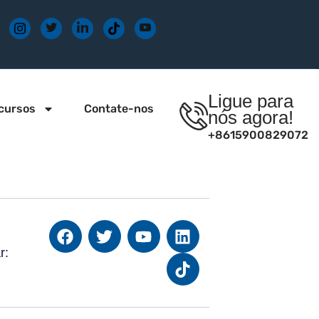
Ligue para
cursos
Contate-nos
nós agora!
+8615900829072
r: