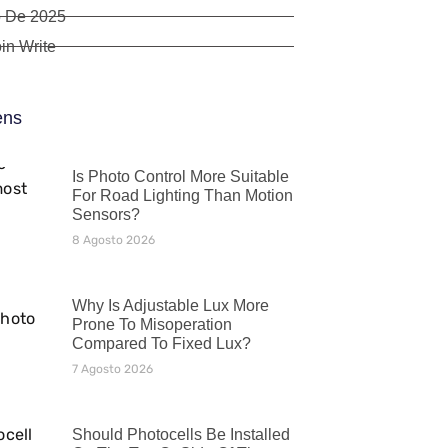
o De 2025
in Write
ens
Is Photo Control More Suitable
For Road Lighting Than Motion
Sensors?
8 Agosto 2026
Why Is Adjustable Lux More
Prone To Misoperation
Compared To Fixed Lux?
7 Agosto 2026
Should Photocells Be Installed