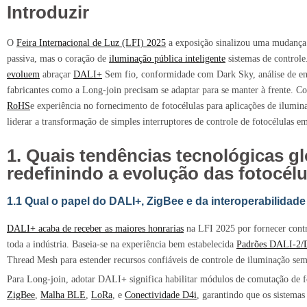
Introduzir
O
Feira Internacional de Luz (LFI) 2025
a exposição sinalizou uma mudança c
passiva, mas o coração de
iluminação pública inteligente
sistemas de contro
evoluem
abraçar
DALI+
Sem fio, conformidade com Dark Sky, análise de ener
fabricantes como a Long-join precisam se adaptar para se manter à frente. C
RoHS
e experiência no fornecimento de fotocélulas para aplicações de ilumin
liderar a transformação de simples interruptores de controle de fotocélulas e
1. Quais tendências tecnológicas gl
redefinindo a evolução das fotocélu
1.1 Qual o papel do DALI+, ZigBee e da interoperabilidade
DALI+ acaba de receber as maiores honrarias
na LFI 2025 por fornecer contr
toda a indústria. Baseia-se na experiência bem estabelecida
Padrões DALI‑2/
Thread Mesh para estender recursos confiáveis de controle de iluminação sem
Para Long-join, adotar DALI+ significa habilitar módulos de comutação de f
ZigBee
,
Malha BLE
,
LoRa
, e
Conectividade D4i
, garantindo que os sistemas