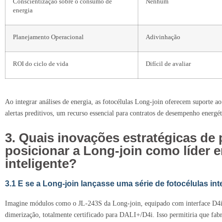
Conscientização sobre o consumo de
Nenhum
energia
Planejamento Operacional
Adivinhação
ROI do ciclo de vida
Difícil de avaliar
Ao integrar análises de energia, as fotocélulas Long-join oferecem suporte 
alertas preditivos, um recurso essencial para contratos de desempenho ener
3. Quais inovações estratégicas d
posicionar a Long-join como líder 
inteligente?
3.1 E se a Long-join lançasse uma série de fotocélulas i
Imagine módulos como o JL-243S da Long-join, equipado com interface D4i
dimerização, totalmente certificado para DALI+/D4i. Isso permitiria que fabr