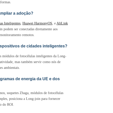
aformas.
ampliar a adoção?
as Inteligentes
,
Huawei HarmonyOS
, e
AliLink
oin podem ser conectadas diretamente aos
e monitoramento remotos.
spositivos de cidades inteligentes?
 módulos de fotocélulas inteligentes da Long-
 atividade, mas também servir como nós de
es ambientais.
rogramas de energia da UE e dos
nos, soquetes Zhaga, módulos de fotocélulas
ples, posiciona a Long-join para fornecer
ão do ROI.