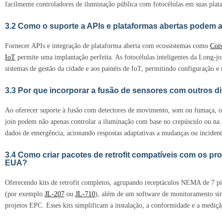
facilmente controladores de iluminação pública com fotocélulas em suas plat
3.2 Como o suporte a APIs e plataformas abertas podem 
Fornecer APIs e integração de plataforma aberta com ecossistemas como
Cois
IoT
permite uma implantação perfeita. As fotocélulas inteligentes da Long-j
sistemas de gestão da cidade e aos painéis de IoT, permitindo configuração 
3.3 Por que incorporar a fusão de sensores com outros di
Ao oferecer suporte à fusão com detectores de movimento, som ou fumaça, os
join podem não apenas controlar a iluminação com base no crepúsculo ou na
dados de emergência, acionando respostas adaptativas a mudanças ou incident
3.4 Como criar pacotes de retrofit compatíveis com os p
EUA?
Oferecendo kits de retrofit completos, agrupando receptáculos NEMA de 7 pi
(por exemplo
JL‑207
ou
JL‑710
), além de um software de monitoramento sim
projetos EPC. Esses kits simplificam a instalação, a conformidade e a mediç