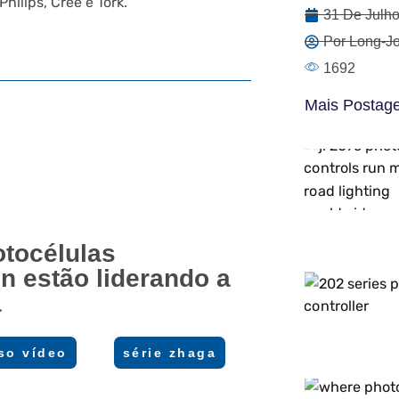
ilips, Cree e Tork.
31 De Julh
Por Long-Jo
1692
Mais Postag
otocélulas
n estão liderando a
a
so vídeo
série zhaga