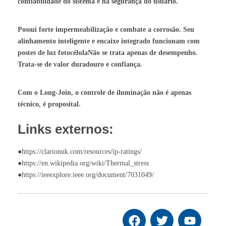
confiabilidade do sistema e na segurança do usuário.
Possui forte impermeabilização e combate a corrosão. Seu
alinhamento inteligente e encaixe integrado funcionam com
postes de luz fotocélula
Não se trata apenas de desempenho.
Trata-se de valor duradouro e confiança.
Com o Long-Join, o controle de iluminação não é apenas
técnico, é proposital.
Links externos:
●https://clarionuk.com/resources/ip-ratings/
●https://en.wikipedia.org/wiki/Thermal_stress
●https://ieeexplore.ieee.org/document/7031049/