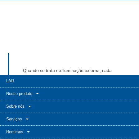
Quando se trata de iluminação externa, cada
componente importa. O soquete de 3 pinos da
LAR
Série JL200 demonstra o impacto que um
design inteligente pode ter na confiabilidade do
Nosso produto
sistema e na segurança do usuário. Possui
forte impermeabilização e combate a corrosão.
Sobre nós
Seu alinhamento inteligente e encaixe
Serviços
integrado funcionam com postes de iluminação
pública com fotocélulas. Não se trata apenas
Recursos
de desempenho. Trata-se de valor duradouro e