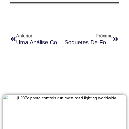
Anterior
Próximo
Uma Análise Comparativa De Materiais Comumente Usados Em Receptáculos De Fotocontrole: PC, ABS E Baquelite
Soquetes De Fotocélula JL-240X/TX: Compreendendo A Diferença Entre Juntas Separadas E Integradas