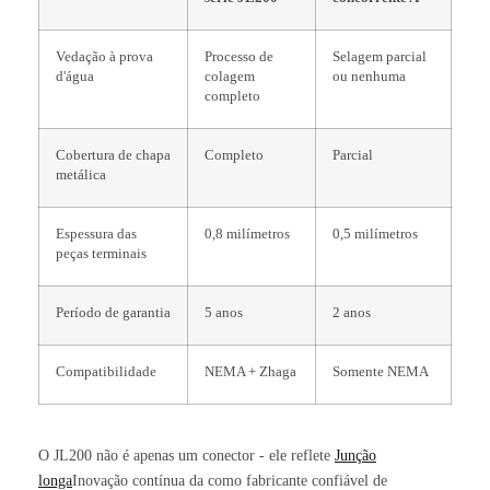
Vedação à prova
Processo de
Selagem parcial
d'água
colagem
ou nenhuma
completo
Cobertura de chapa
Completo
Parcial
metálica
Espessura das
0,8 milímetros
0,5 milímetros
peças terminais
Período de garantia
5 anos
2 anos
Compatibilidade
NEMA + Zhaga
Somente NEMA
O JL200 não é apenas um conector - ele reflete
Junção
longa
Inovação contínua da como fabricante confiável de