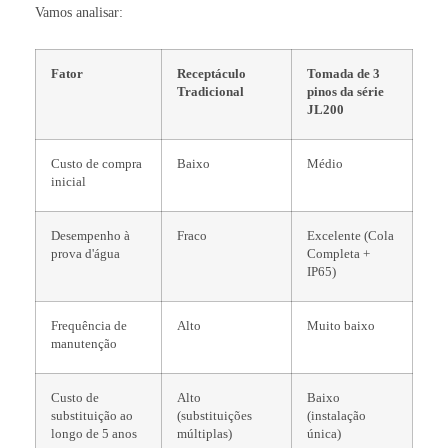
Vamos analisar:
Fator
Receptáculo
Tomada de 3
Tradicional
pinos da série
JL200
Custo de compra
Baixo
Médio
inicial
Desempenho à
Fraco
Excelente (Cola
prova d'água
Completa +
IP65)
Frequência de
Alto
Muito baixo
manutenção
Custo de
Alto
Baixo
substituição ao
(substituições
(instalação
longo de 5 anos
múltiplas)
única)