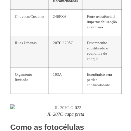
Recomendadas
Chuvoso/Costeiro
240FXA
Forte resistência à
impermeabilização
e corrosão
Ruas Urbanas
207C / 205C
Desempenho
equilibrado e
economia de
energia
Orçamento
103A
Econômico sem
limitado
perder
confiabilidade
JL-207C-capa preta
Como as fotocélulas