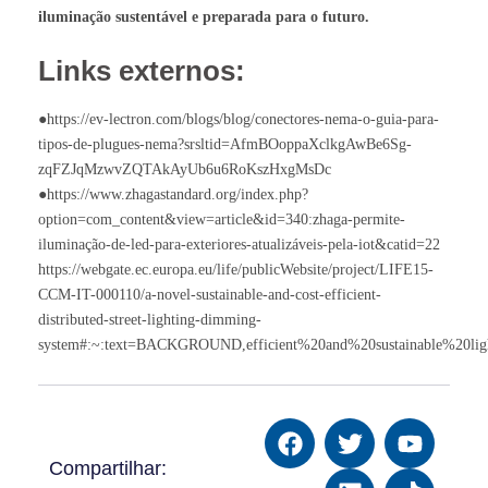
iluminação sustentável e preparada para o futuro.
Links externos:
●https://ev-lectron.com/blogs/blog/conectores-nema-o-guia-para-
tipos-de-plugues-nema?srsltid=AfmBOoppaXclkgAwBe6Sg-
zqFZJqMzwvZQTAkAyUb6u6RoKszHxgMsDc
●https://www.zhagastandard.org/index.php?
option=com_content&view=article&id=340:zhaga-permite-
iluminação-de-led-para-exteriores-atualizáveis-pela-iot&catid=22
https://webgate.ec.europa.eu/life/publicWebsite/project/LIFE15-
CCM-IT-000110/a-novel-sustainable-and-cost-efficient-
distributed-street-lighting-dimming-
system#:~:text=BACKGROUND,efficient%20and%20sustainable%20ligh
Compartilhar: