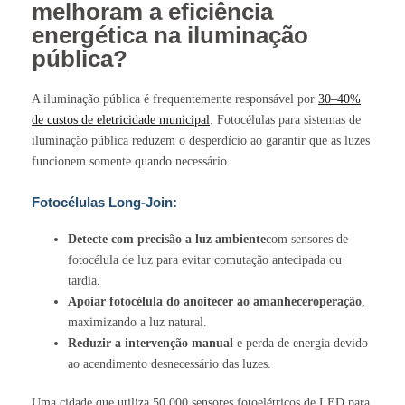
melhoram a eficiência
energética na iluminação
pública?
A iluminação pública é frequentemente responsável por
30–40%
de custos de eletricidade municipal
. Fotocélulas para sistemas de
iluminação pública reduzem o desperdício ao garantir que as luzes
funcionem somente quando necessário.
Fotocélulas Long-Join:
Detecte com precisão a luz ambiente
com sensores de
fotocélula de luz para evitar comutação antecipada ou
tardia.
Apoiar
fotocélula do anoitecer ao amanhecer
operação
,
maximizando a luz natural.
Reduzir a intervenção manual
e perda de energia devido
ao acendimento desnecessário das luzes.
Uma cidade que utiliza 50.000 sensores fotoelétricos de LED para