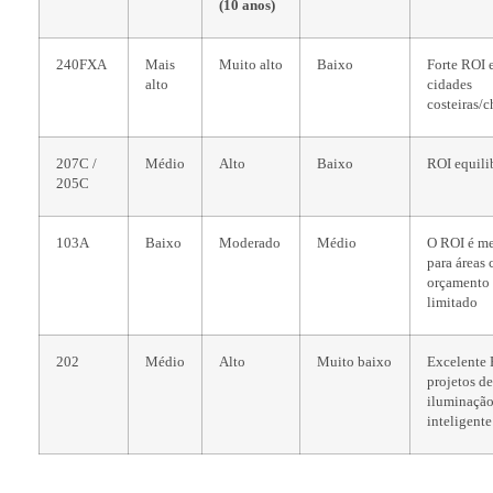
(10 anos)
240FXA
Mais
Muito alto
Baixo
Forte ROI 
alto
cidades
costeiras/
207C /
Médio
Alto
Baixo
ROI equili
205C
103A
Baixo
Moderado
Médio
O ROI é me
para áreas
orçamento
limitado
202
Médio
Alto
Muito baixo
Excelente
projetos de
iluminaçã
inteligente