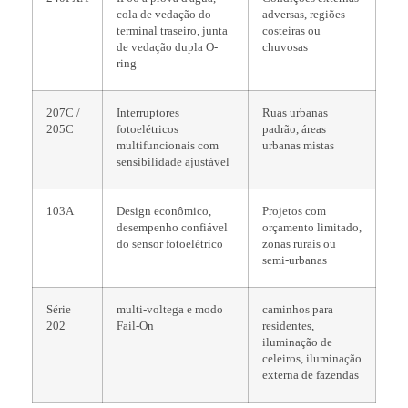
cola de vedação do
adversas, regiões
terminal traseiro, junta
costeiras ou
de vedação dupla O-
chuvosas
ring
207C /
Interruptores
Ruas urbanas
205C
fotoelétricos
padrão, áreas
multifuncionais com
urbanas mistas
sensibilidade ajustável
103A
Design econômico,
Projetos com
desempenho confiável
orçamento limitado,
do sensor fotoelétrico
zonas rurais ou
semi-urbanas
Série
multi-voltega e modo
caminhos para
202
Fail-On
residentes,
iluminação de
celeiros, iluminação
externa de fazendas