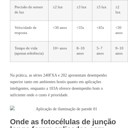
Precisão do sensor
±2 lux
±3 lux
±5 lux
±2
de luz
lux
Velocidade de
<30 anos
<35s
<45s
<30
resposta
anos
Tempo de vida
10+ anos
8–10
5–7
9–10
(apenas referência)
anos
anos
anos
Na prática, as séries 240FXA e 202 apresentam desempenho
superior tanto em ambientes hostis quanto em aplicações
inteligentes, enquanto a 103A oferece desempenho bom o
suficiente onde o custo é prioridade.
Onde as fotocélulas de junção