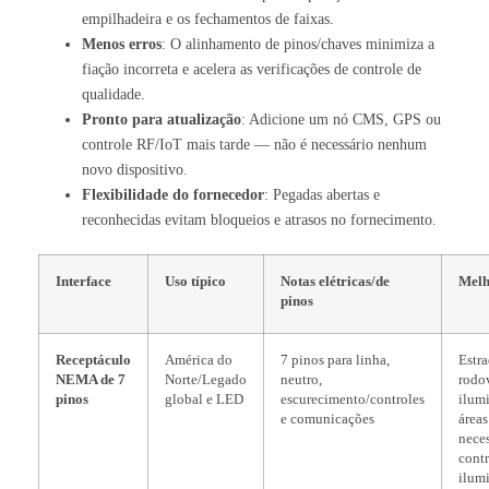
empilhadeira e os fechamentos de faixas.
Menos erros
: O alinhamento de pinos/chaves minimiza a
fiação incorreta e acelera as verificações de controle de
qualidade.
Pronto para atualização
: Adicione um nó CMS, GPS ou
controle RF/IoT mais tarde — não é necessário nenhum
novo dispositivo.
Flexibilidade do fornecedor
: Pegadas abertas e
reconhecidas evitam bloqueios e atrasos no fornecimento.
Interface
Uso típico
Notas elétricas/de
Melh
pinos
Receptáculo
América do
7 pinos para linha,
Estra
NEMA de 7
Norte/Legado
neutro,
rodov
pinos
global e LED
escurecimento/controles
ilum
e comunicações
áreas
nece
contr
ilum