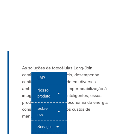
As soluções de fotocélulas Long-Join
combinam custo-benefício, desempenho
LAR
confiável e adaptabilidade em diversos
ambientes urbanos. Da impermeabilização à
Nosso
integração em cidades inteligentes, esses
produto
produtos proporcionam economia de energia
Sobre
consistente e reduzem os custos de
nós
manutenção.
Serviços