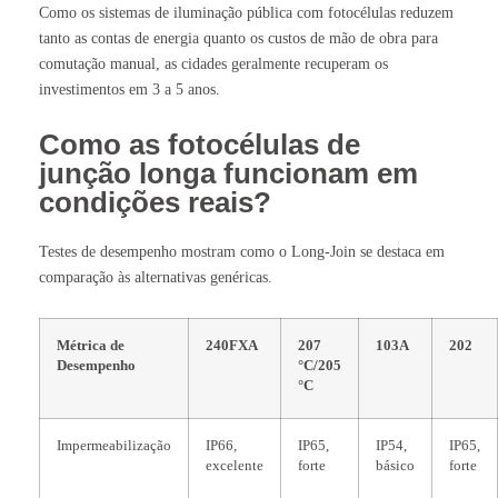
Como os sistemas de iluminação pública com fotocélulas reduzem
tanto as contas de energia quanto os custos de mão de obra para
comutação manual, as cidades geralmente recuperam os
investimentos em 3 a 5 anos.
Como as fotocélulas de
junção longa funcionam em
condições reais?
Testes de desempenho mostram como o Long-Join se destaca em
comparação às alternativas genéricas.
Métrica de
240FXA
207
103A
202
Desempenho
°C/205
°C
Impermeabilização
IP66,
IP65,
IP54,
IP65,
excelente
forte
básico
forte