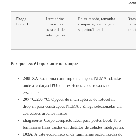
robu
Zhaga
Luminárias
Baixa tensão, tamanho
Ruas
Livro 18
compactas
compacto; montagem
densa
para cidades
superior/lateral
arqui
inteligentes
Por que isso é importante no campo:
240FXA
: Combina com implementações NEMA robustas
onde a vedação IP66 e a resistência à corrosão são
essenciais.
207 °C/205 °C
: Opções de interruptores de fotocélula
drop-in para construções NEMA e Zhaga selecionadas em
corredores urbanos mistos.
zhaga
série
: Corpo compacto ideal para postes Book 18 e
luminárias finas usadas em distritos de cidades inteligentes.
103A
: Ajuste econômico onde luminárias padronizadas do