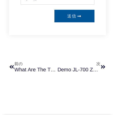
送信
前の
次
What Are The Three Products Of LONG-JOIN That Obtained The Zhaga Certificate First?
Demo JL-700 Zhaga Socket