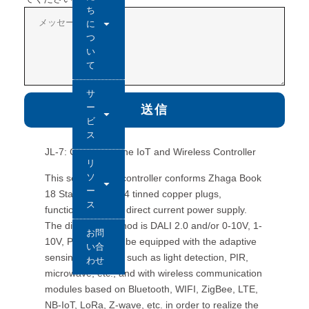
ち
に
つ
い
て
サ
ー
送信
ビ
ス
JL-7: Connect to the IoT and Wireless Controller
リ
ソ
This series is the controller conforms Zhaga Book
ー
18 Standard, with 4 tinned copper plugs,
ス
functional with the direct current power supply.
The dimming method is DALI 2.0 and/or 0-10V, 1-
お問
10V, PWM. It may be equipped with the adaptive
い合
sensing elements, such as light detection, PIR,
わせ
microwave, etc., and with wireless communication
modules based on Bluetooth, WIFI, ZigBee, LTE,
NB-IoT, LoRa, Z-wave, etc. in order to realize the