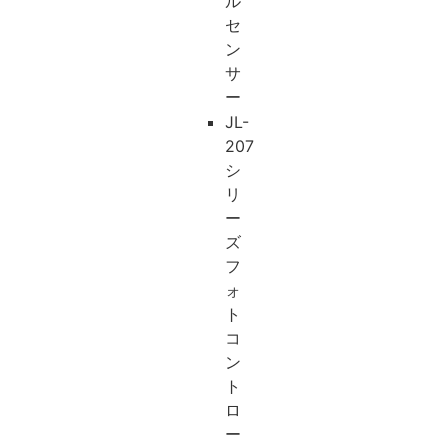
ル
セ
ン
サ
ー
JL-
207
シ
リ
ー
ズ
フ
ォ
ト
コ
ン
ト
ロ
ー