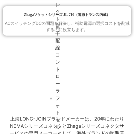
レ
ク
Zhagaソケットシリーズ JL-710（電源トランス内蔵）
ト
ACスイッチングDCの問題を解決し、補助電源の選択コストを削減
電
するのに役立ちます。
子
配
線
コ
ン
ト
ロ
ー
ラ
フ
ォ
ト
上海LONG-JOINブランドメーカーは、20年にわたり
セ
NEMAシリーズコネクタとZhagaシリーズコネクタサ
ル
ービスの専門メーカーとして、海外ブランドの照明器