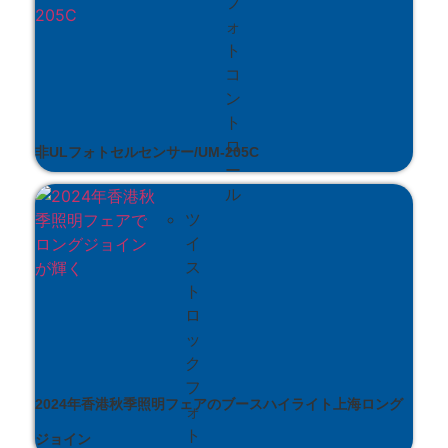
フ
ォ
ト
コ
ン
ト
ロ
非ULフォトセルセンサー/UM-205C
ー
ル
ツ
イ
ス
ト
ロ
ッ
ク
フ
2024年香港秋季照明フェアのブースハイライト上海ロング
ォ
ト
ジョイン