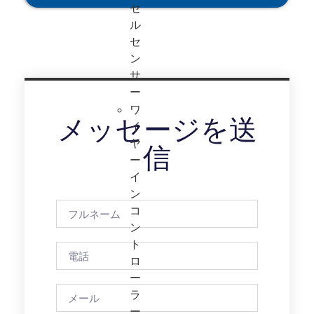
セ
ル
セ
ン
サ
ー
ワ
メッセージを送
イ
ヤ
信
ー
イ
ン
コ
ン
ト
ロ
ー
ラ
ー