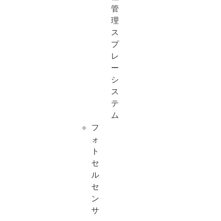
管
理
ス
プ
レ
ー
シ
ス
テ
ム
フ
ォ
ト
セ
ル
セ
ン
サ