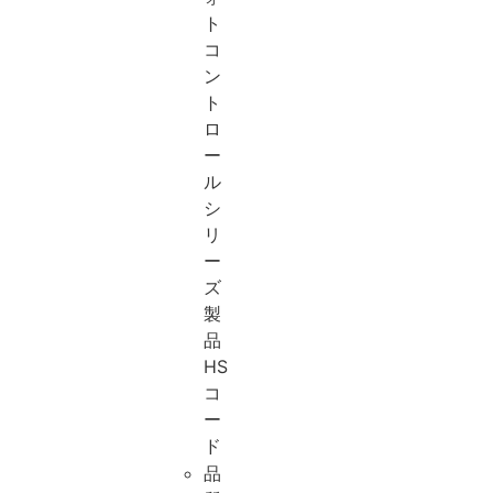
ト
コ
ン
ト
ロ
ー
ル
シ
リ
ー
ズ
製
品
HS
コ
ー
ド
品