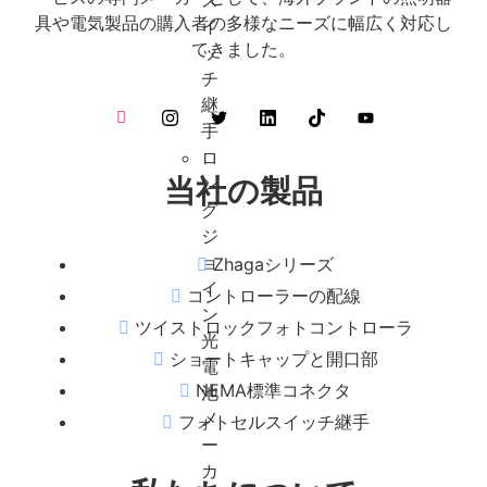
ス
具や電気製品の購入者の多様なニーズに幅広く対応し
イ
てきました。
ッ
チ
継
手
ロ
ン
当社の製品
グ
ジ
ョ
Zhagaシリーズ
イ
コントローラーの配線
ン
ツイストロックフォトコントローラ
光
ショートキャップと開口部
電
NEMA標準コネクタ
池
メ
フォトセルスイッチ継手
ー
カ