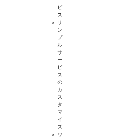
ビ
ス
サ
ン
プ
ル
サ
ー
ビ
ス
の
カ
ス
タ
マ
イ
ズ
ワ