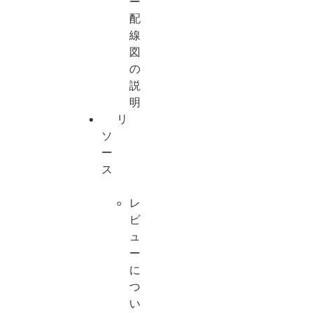
ー
配
線
図
の
説
明
リ
ソ
ー
ス
レ
ビ
ュ
ー
に
つ
い