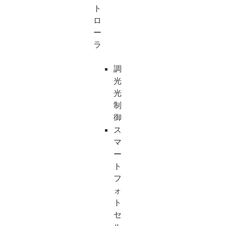
ト
ロ
ー
ラ
調
光
光
制
御
ス
マ
ー
ト
フ
ォ
ト
セ