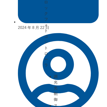
ロ
ッ
ク
フ
ォ
2024 年 8 月 22 日
ト
コ
ン
ト
ロ
ー
ラ
調
光
光
制
御
ス