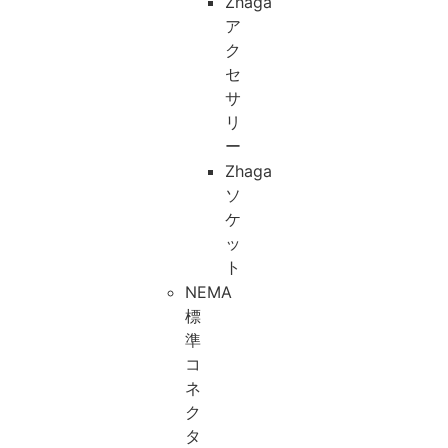
Zhaga
ア
ク
セ
サ
リ
ー
Zhaga
ソ
ケ
ッ
ト
NEMA
標
準
コ
ネ
ク
タ