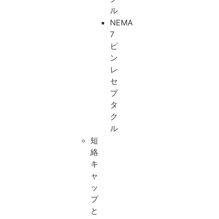
ル
NEMA
7
ピ
ン
レ
セ
プ
タ
ク
ル
短
絡
キ
ャ
ッ
プ
と