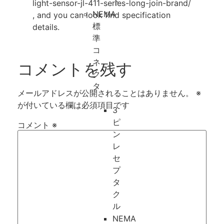
ト
light-sensor-jl-411-series-long-join-brand/
NEMA
, and you can look find specification
標
details.
準
コ
ネ
コメントを残す
ク
タ
メールアドレスが公開されることはありません。
※
が付いている欄は必須項目です
3
ピ
コメント
※
ン
レ
セ
プ
タ
ク
ル
NEMA