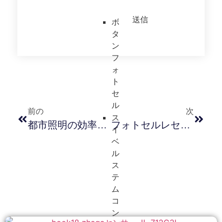
送信
ボ
タ
ン
フ
ォ
ト
セ
ル
前の
次
ス
都市照明の効率向上：太陽光発電と光制御技術の統合
フォトセルレセプタクル JL-230 /ANSI C136.41 インターフェース/街路照明レセプタクル/NEMA ソケット/ロングジョイン
イ
ベ
ル
ス
テ
ム
コ
ン