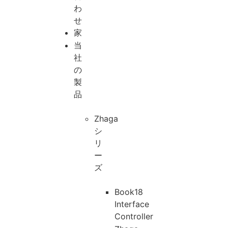
わ
せ
家
当
社
の
製
品
Zhaga
シ
リ
ー
ズ
Book18
Interface
Controller