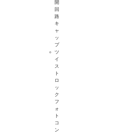
開
回
路
キ
ャ
ッ
プ
ツ
イ
ス
ト
ロ
ッ
ク
フ
ォ
ト
コ
ン