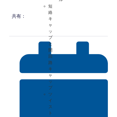
短
絡
共有：
キ
ャ
ッ
プ
と
開
回
路
キ
ャ
ッ
プ
ツ
イ
ス
ト