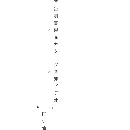
質
証
明
書
製
品
カ
タ
ロ
グ
関
連
ビ
デ
オ
お
問
い
合