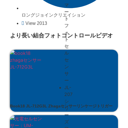
マ
ー
ロングジョインクリエイション
ト
View 2013
フ
ォ
より長い結合フォトコントロールビデオ
ト
セ
ル
セ
ン
サ
ー
JL-
207
シ
Book18 JL-712G3L Zhagaセンサーリンケージトリガー
リ
ー
ズ