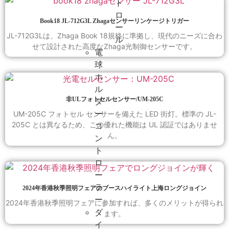
ト
ロ
Book18 JL-712G3L Zhagaセンサーリンケージトリガー
ー
JL-712G3Lは、Zhaga Book 18規格に準拠し、現代のニーズに合わ
ル
せて設計された高度なZhaga光制御センサーです。
電
球
ホ
ル
非ULフォトセルセンサー/UM-205C
ダ
ー
UM-205C フォトセル センサーを備えた LED 街灯。標準の JL-
205C とは異なるため、この優れた機能は UL 認証ではありませ
コ
ん。
ン
ト
ロ
ー
ラ
2024年香港秋季照明フェアのブースハイライト上海ロングジョイン
ー
2024年香港秋季照明フェアに参加すれば、多くのメリットが得られ
ダ
ます。
イ