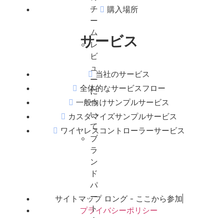
チ
購入場所
ー
ム
サービス
レ
ビ
ュ
当社のサービス
ー
全体的なサービスフロー
に
一般向けサンプルサービス
つ
い
カスタマイズサンプルサービス
て
ワイヤレスコントローラーサービス
ブ
ラ
ン
ド
パ
ー
サイトマップ ロング - ここから参加
ト
プライバシーポリシー