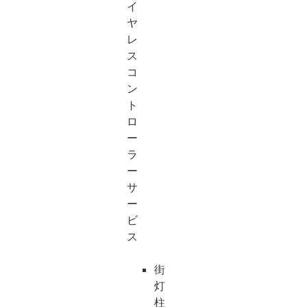
イ
ヤ
レ
ス
コ
ン
ト
ロ
ー
ラ
ー
サ
ー
ビ
ス
街
灯
柱