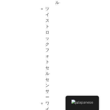
ル
ツ
イ
ス
ト
ロ
ッ
ク
フ
ォ
ト
セ
ル
セ
ン
サ
ー
Japanese
ワ
イ