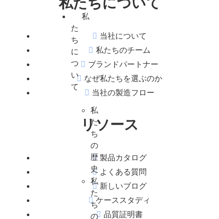
私たちについて
ー
私
た
当社について
ち
私たちのチーム
に
つ
ブランドパートナー
い
なぜ私たちを選ぶのか
て
当社の製造フロー
私
リソース
た
ち
の
歴
製品カタログ
史
よくある質問
私
新しいブログ
た
ケーススタディ
ち
品質証明書
の