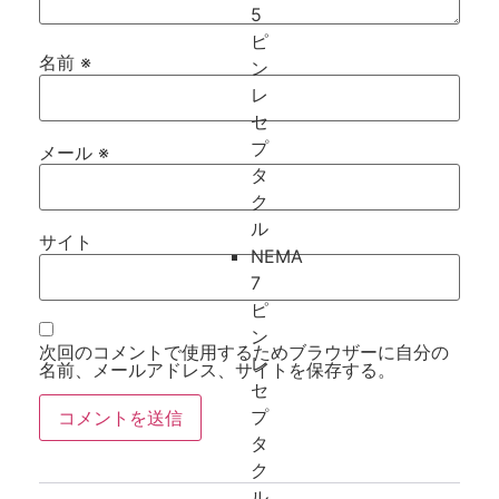
5
ピ
名前
※
ン
レ
セ
プ
メール
※
タ
ク
ル
サイト
NEMA
7
ピ
ン
次回のコメントで使用するためブラウザーに自分の
レ
名前、メールアドレス、サイトを保存する。
セ
プ
タ
ク
ル