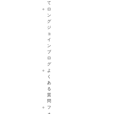
て
ロ
ン
グ
ジ
ョ
イ
ン
ブ
ロ
グ
よ
く
あ
る
質
問
フ
ォ