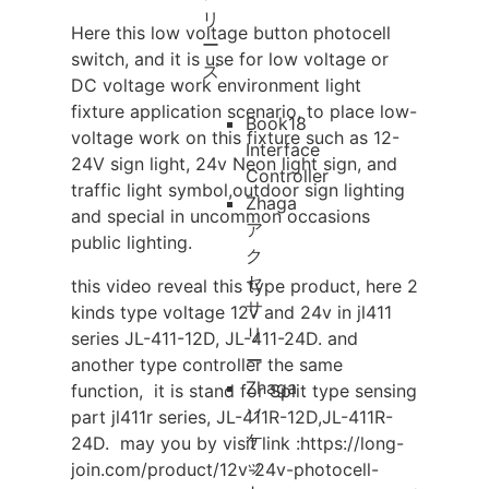
リ
Here this low voltage button photocell
ー
switch, and it is use for low voltage or
ズ
DC voltage work environment light
fixture application scenario, to place low-
Book18
voltage work on this fixture such as 12-
Interface
24V sign light, 24v Neon light sign, and
Controller
traffic light symbol,outdoor sign lighting
Zhaga
and special in uncommon occasions
ア
public lighting.
ク
セ
this video reveal this type product, here 2
サ
kinds type voltage 12v and 24v in jl411
リ
series JL-411-12D, JL-411-24D. and
ー
another type controller the same
Zhaga
function, it is stand for Split type sensing
ソ
part jl411r series, JL-411R-12D,JL-411R-
ケ
24D. may you by visit link :https://long-
ッ
join.com/product/12v-24v-photocell-