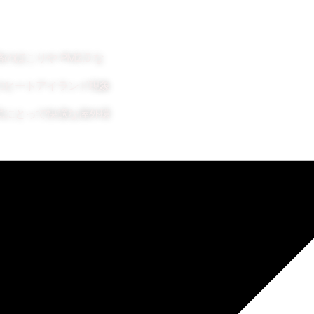
ほこりや PM2.5 な
のヒートアイランド現象
民にとって快適な屋外環
質データを提供します。
およびアップロードしま
数のセンサーを統合し、
効率を向上させます。