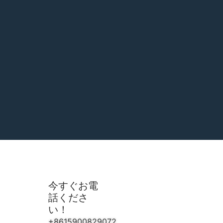
今すぐお電
話くださ
い！
+8615900829072