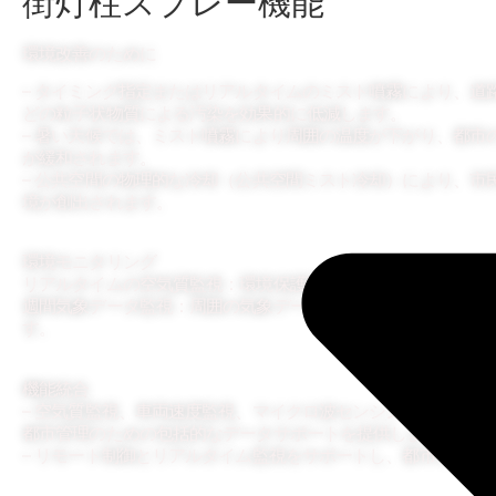
街灯柱スプレー機能
環境改善のために
– タイミング指定またはリアルタイムのミスト噴霧により、道路の
どの粒子状物質による汚染を効果的に低減します。
– 暑い天候では、ミスト噴霧により周囲の温度が下がり、都市
が緩和されます。
– 公共空間の物理的な冷却（公共空間ミスト冷却）により、市
境が創出されます。
環境モニタリング
リアルタイムの空気質監視：環境保護部門に信頼性の高い空気
週間気象データ監視：周囲の気象データをリアルタイムで更新
す。
機能統合
– 空気質監視、車両速度監視、マイクロ波センシングなどの複
都市管理のための包括的なデータサポートを提供します。
– リモート制御とリアルタイム監視をサポートし、都市管理の