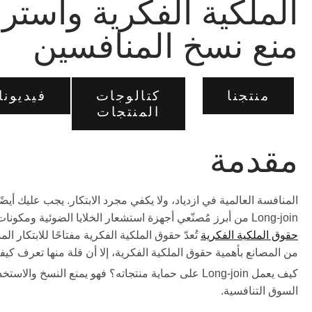
الملكية الفكرية واسترا
منع نسخ المنافسين
منتجنا
كتالوجات
فيديونا
المنتجات
مقدمة
المنافسة العالمية في ازدياد، ولا يكفي مجرد الابتكار. يجب عليك أيضًا 
Long-join من أبرز مُصنّعي أجهزة استشعار الخلايا الضوئية ومكونات الإضاءة. إنهم يدركون ذلك.
حقوق الملكية الفكرية
تُعدّ حقوق الملكية الفكرية مفتاحًا للابتكار المس
من المصانع بأهمية حقوق الملكية الفكرية، إلا أن قلة منها تعرف كيفية
كيف يعمل Long-join على حماية منتجاته؟ فهو يمنع النسخ 
السوق التنافسية.