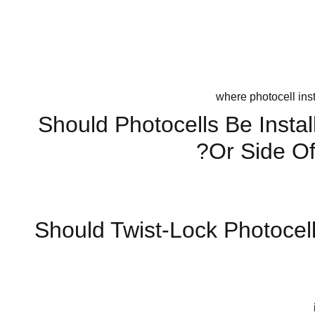
كات
Should Photocells Be Insta
Or Side Of
Should Twist-Lock Photocel