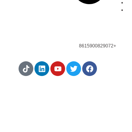
اتصل بنا الآن!
+8615900829072
 من