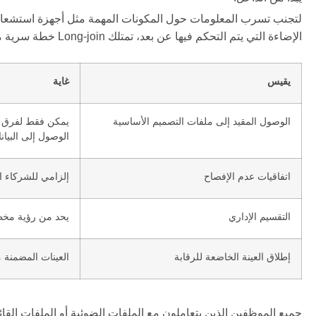
لتجنب تسرب المعلومات حول المكونات المهمة مثل أجهزة استشعار 
الإضاءة التي يتم التحكم فيها عن بعد، تمتلك Long-join خطة سرية متعددة الطبقات:
يقيس
غاية
الوصول المقيد إلى ملفات التصميم الأساسية
يمكن فقط لفرق ال
الوصول إلى البيا
اتفاقيات عدم الإفصاح
إلزامي للشركاء ا
التقسيم الإداري
يحد من رؤية مخطط
إطلاق العينة الخاضعة للرقابة
العينات المضمنة م
جميع الموظفين الذين يتعاملون مع الملفات الضوئية أو الملفات الق