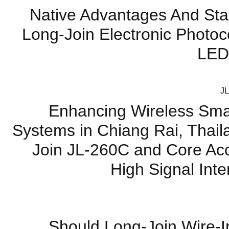
Native Advantages And Stabi
Long-Join Electronic Photoce
LED 
Enhancing Wireless Sma
Systems in Chiang Rai, Thai
Join JL-260C and Core Ac
High Signal Inte
Should Long-Join Wire-I