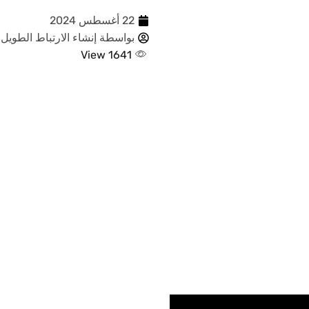
الضوئية JL-230 /
22 أغسطس 2024
بواسطة إنشاء الارتباط الطويل
واجهة ANSI C136.41 /
View 1641
مزيد م
فيديو ا
بس
الصور ذ
الطويلة