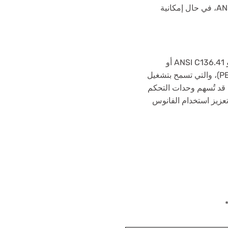
الدوران بزاوية 360 درجة، بما يتوافق مع متطلبات ANSI C136.10، في حال إمكانية
صُممت هذه المقابس، التي تتوافق مع معايير ANSI C136.10 أو ANSI C136.41 أو
BS5972، لتجهيز الفانوس لاستقبال وحدة التحكم الضوئي (PECU)، والتي تسمح بتشغيل
، قد تُسهم وحدات التحكم
 في تعزيز استخدام الفانوس