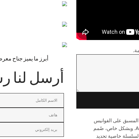
ة.
أبرز ما يميز جناح معرض هونغ كون
أرسل لنا ر
JL-23 مصممة للتركيب المسبق على الفوانيس
المصممة لتركيب وحدة تحكم ضوئية بقفل لولبي ANSI C136.10. وبشكل خاص، صُمم
ه السلسلة خاصية تحديد