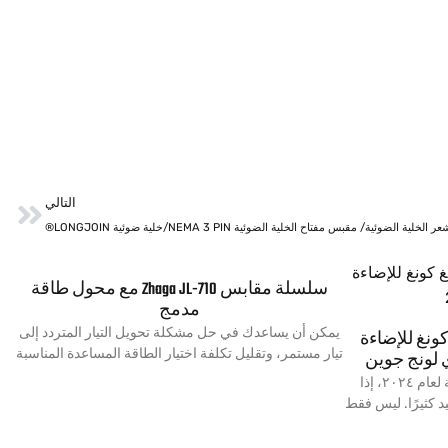
التالي
لخلية الضوئية/ مقبس مفتاح الخلية الضوئية NEMA 3 PIN/خلية ضوئية LONGJOIN®
سلسلة مقابس Zhaga JL-710 مع محول طاقة
مدمج
يمكن أن يساعدك في حل مشكلة تحويل التيار المتردد إلى
ونغ للإضاءة
تيار مستمر، وتقليل تكلفة اختيار الطاقة المساعدة المناسبة
في معرض هونغ كونغ للإضاءة الخريفية لعام ٢٠٢٤، إذا
كثيرًا. ليس فقط