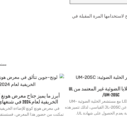
 لاستخدامها المرة المقبلة في
مستشعر ا
مستشعر الخلايا الضوئية غير المعتمد من UL
/UM-205C
أبرز ما يميز جناح معرض هونغ ك
الخريفية لعام 2024 في شنغهاي لونج جوين
مصباح الشارع LED مع مستشعر الخلية الضوئية UM-
205C، وهو يختلف عن JL-205C القياسي، لذلك تتميز هذه
عة بعدم الحصول على شهادة UL.
تمكنت من حضور هذا المعرض، فستستفيد 