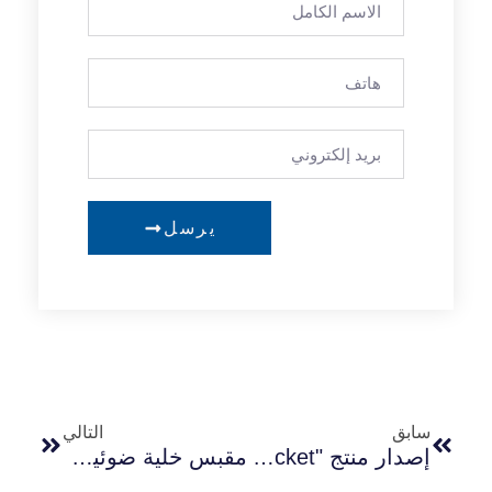
يرسل
سابق
التالي
إصدار منتج "Zhaga" LONG-JOIN Zhaga Socket
مقبس خلية ضوئية بـ 7 سنون من نوع NEMA