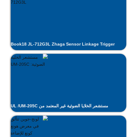
Book18 JL-712G3L Zhaga Sensor Linkage Trigger
مستشعر الخلايا الضوئية غير المعتمد من UL /UM-205C