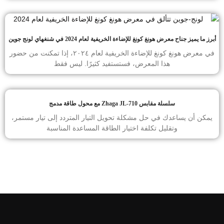
أبرز ما يميز جناح معرض هونغ كونغ للإضاءة الخريفية لعام 2024 في شنغهاي لونج جوين
في معرض هونغ كونغ للإضاءة الخريفية لعام ٢٠٢٤، إذا تمكنت من حضور
هذا المعرض، فستستفيد كثيرًا. ليس فقط
سلسلة مقابس Zhaga JL-710 مع محول طاقة مدمج
يمكن أن يساعدك في حل مشكلة تحويل التيار المتردد إلى تيار مستمر،
وتقليل تكلفة اختيار الطاقة المساعدة المناسبة