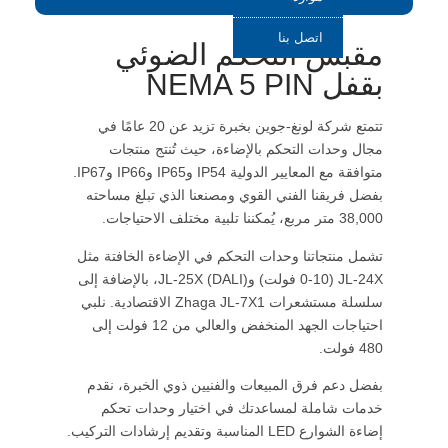
اتصل بنا
مقبس التحكم الضوئي
بقفل NEMA 5 PIN
تتمتع شركة لونغ-جوين بخبرة تزيد عن 20 عامًا في
مجال وحدات التحكم بالإضاءة، حيث تُنتج منتجات
متوافقة مع المعايير الدولية IP54 وIP65 وIP66 وIP67.
بفضل فريقنا الفني القوي ومصنعنا الذي تبلغ مساحته
38,000 متر مربع، يُمكننا تلبية مختلف الاحتياجات.
تشمل منتجاتنا وحدات التحكم في الإضاءة الخافتة مثل
JL-24X (0-10 فولت) وJL-25X (DALI)، بالإضافة إلى
سلسلة مستشعرات Zhaga JL-7X1 الاقتصادية. نلبي
احتياجات الجهد المنخفض والعالي من 12 فولت إلى
480 فولت.
بفضل دعم فرق المبيعات والفنيين ذوي الخبرة، نقدم
خدمات شاملة لمساعدتك في اختيار وحدات تحكم
إضاءة الشوارع LED المناسبة وتقديم إرشادات التركيب.