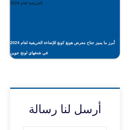
أبرز ما يميز جناح معرض هونغ كونغ للإضاءة الخريفية لعام 2024
في شنغهاي لونج جوين
أرسل لنا رسالة