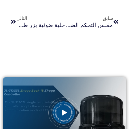
سابق
التالي
مقبس التحكم الضوئي ذو القفل اللولبي الطويل: JL-200
خلية ضوئية بزر طويل الوصل Jl103a 120vav