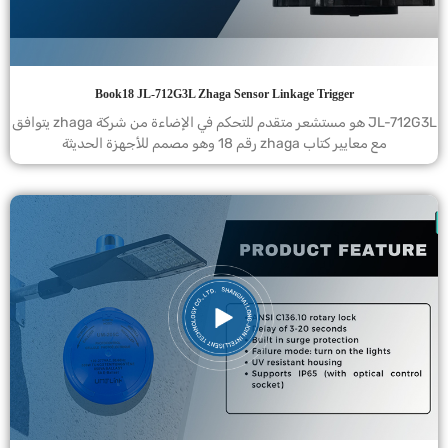
Book18 JL-712G3L Zhaga Sensor Linkage Trigger
JL-712G3L هو مستشعر متقدم للتحكم في الإضاءة من شركة zhaga يتوافق
مع معايير كتاب zhaga رقم 18 وهو مصمم للأجهزة الحديثة