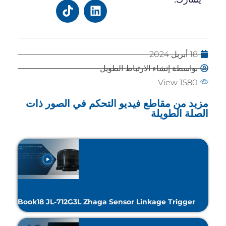
18 أبريل 2024
بواسطة إنشاء الارتباط الطويل
View 1580
مزيد من مقاطع فيديو التحكم في الصور ذات
الصلة الطويلة
Book18 JL-712G3L Zhaga Sensor Linkage Trigger