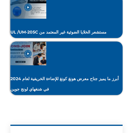
مستشعر الخلايا الضوئية غير المعتمد من UL /UM-205C
أبرز ما يميز جناح معرض هونغ كونغ للإضاءة الخريفية لعام 2024
في شنغهاي لونج جوين