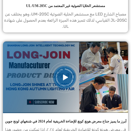
مستشعر الخلايا الضوئية غير المعتمد من UL /UM-205C
مصباح الشارع LED مع مستشعر الخلية الضوئية UM-205C، وهو يختلف عن
JL-205C القياسي، لذلك تتميز هذه الميزة الرائعة بعدم الحصول على شهادة
UL.
أبرز ما يميز جناح معرض هونغ كونغ للإضاءة الخريفية لعام 2024 في شنغهاي لونج جوين
في معرض هونغ كونغ للإضاءة الخريفية لعام ٢٠٢٤، إذا تمكنت من حضور هذا