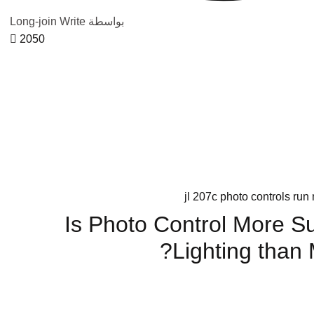
بواسطة Long-join Write
2050
 من
كات
Is Photo Control More Su
Lighting than 