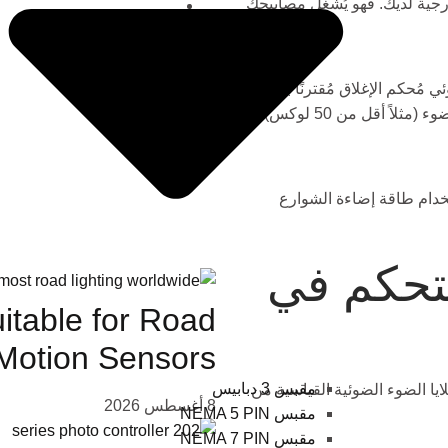
جية لديك. فهو يُشغّل مصابيحك
JL-103 عنصر استشعار ضوئي مُحكم الإغلاق مُقترنًا بمُرحِّل
المزيد
إلكتروني دقيق. عندما ينخفض مستوى الضوء عن حدٍّ مُحددٍ لشدة الضوء (مثلاً أقل من 50 لوكس)،
المشار
تخدام طاقة إضاءة الشوارع
تحكم في
itable for Road
Motion Sensors?
مقبس 3 دبابيس
ذي يجعل JL-103 مميزًا مقارنة بخلايا الضوء الضوئية القياسية من
8 أغسطس 2026
مقبس NEMA 5 PIN
مقبس NEMA 7 PIN