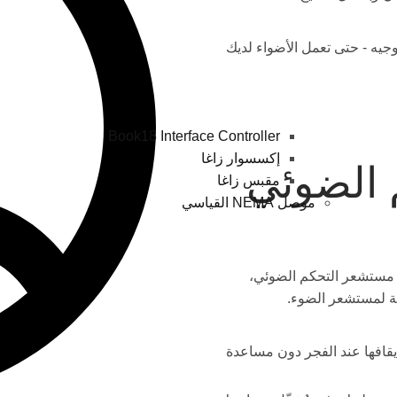
جيه - حتى تعمل الأضواء لديك
Book18 Interface Controller
إكسسوار زاغا
 الضوئي
مقبس زاغا
موصل NEMA القياسي
عله مستشعر التحكم الضوئي،
ية لمستشعر الضوء.
قافها عند الفجر دون مساعدة