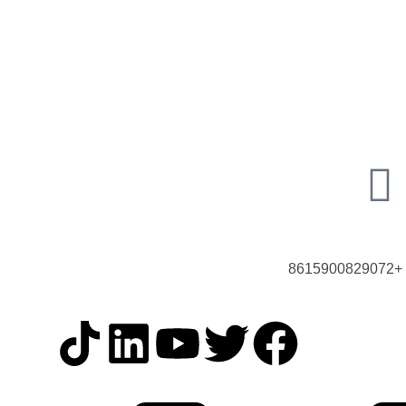
اتصل بنا الآن!
+8615900829072