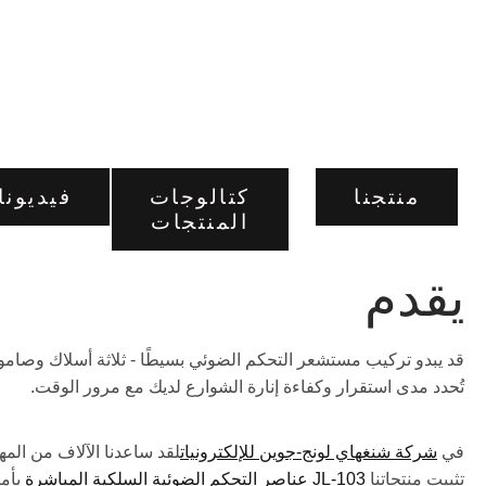
103) - دليل
من Long-Join
منتجنا
كتالوجات
فيديونا
المنتجات
يقدم
قد يبدو تركيب مستشعر التحكم الضوئي بسيطًا - ثلاثة أسلاك وصامو
تُحدد مدى استقرار وكفاءة إنارة الشوارع لديك مع مرور الوقت.
في
شركة شنغهاي لونج-جوين للإلكترونيات
لقد ساعدنا الآلاف من الم
تثبيت منتجاتنا
JL-103
عناصر التحكم الضوئية السلكية المباشرة
بأم